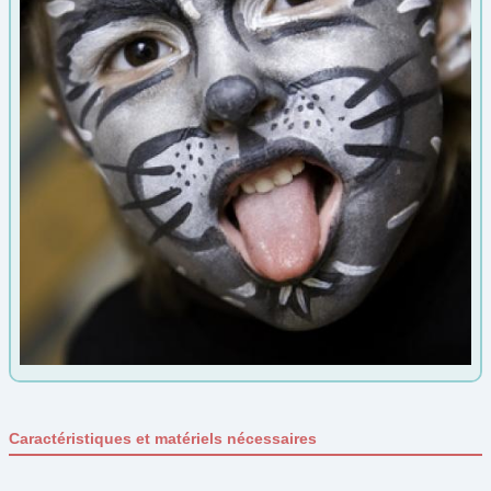
Automne
(5)
Carnaval
(28)
Epiphanie
(4)
Été
(0)
Fête des grands-mères
(33)
Fête des Mères
(37)
Fête des pères
(26)
Gouter d'anniversaire
(21)
Halloween
(33)
Hiver
(3)
Jeux et jouet
(12)
Jeux Olympiques
(2)
Noël
(68)
Caractéristiques et matériels nécessaires
Nouvel an
(12)
Nouvel an Chinois
(7)