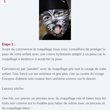
1
Modelage, Pâte à sel
(8)
Mosaïque
(2)
Origami
(13)
Peinture
(49)
Perles
(1)
Perles à repasser
(19)
Etape 1 :
Recette de cuisine
(10)
Avant de commencer le maquillage nous vous conseillons de protéger la
Window Color
(3)
peau de votre enfant avec une crème hydratante adapté à sa peau car le
maquillage a tendance à assécher la peau.
Commencez par "peindre" avec du maquillage gris tout le visage de votre
enfant. Gris foncé sur les extérieur et gris plus clair au centre du visage.
Essayez d'obtenir une couleur bien uniforme comme sur le dessin.
Laissez sécher.
Une fois sec prenez un pinceau avec du maquillage noir et faites tous les
traits noir comme sur le modèle puis faites de même avec un pinceau et
du maquillage blanc.