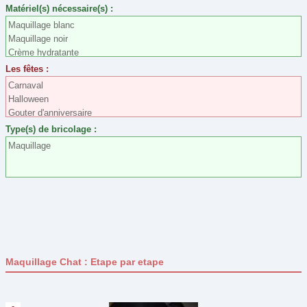
Matériel(s) nécessaire(s) :
Pâques
(29)
Maquillage blanc
Maquillage noir
Pour son bureau
(19)
Crème hydratante
Printemps
(0)
Maquillage gris
Les fêtes :
St Nicolas
(7)
Carnaval
Halloween
St Valentin
(15)
Gouter d'anniversaire
Type de bricolage
Type(s) de bricolage :
Assemblage
(51)
Maquillage
Collage
(76)
Coloriage
(20)
Construction
(5)
Couture et Laine
(8)
Découpage
(78)
Maquillage Chat : Etape par etape
Dessin
(7)
Maquillage
(8)