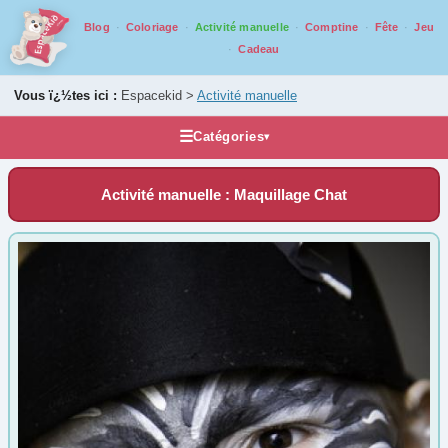
Blog
Coloriage
Activité manuelle
Comptine
Fête
Jeu
Cadeau
Vous ï¿½tes ici :
Espacekid >
Activité manuelle
☰
Catégories
▾
Activités manuelles
Activité manuelle : Maquillage Chat
Bricolage par âge
De 0 ans à 2 ans
(33)
De 3 ans à 5 ans
(128)
De 6 ans à 8 ans
(174)
De 9 ans à 13 ans
(143)
De 14 ans à 17 ans
(85)
Tout au long de l'année
1er Avril
(9)
1er Mai
(7)