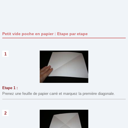
Pâques
(29)
Pour son bureau
(19)
Printemps
(0)
Petit vide poche en papier : Etape par etape
St Nicolas
(7)
St Valentin
(15)
Type de bricolage
1
Assemblage
(51)
Collage
(76)
Coloriage
(20)
Construction
(5)
Etape 1 :
Prenez une feuille de papier carré et marquez la première diagonale.
Couture et Laine
(8)
Découpage
(78)
Dessin
(7)
2
Maquillage
(8)