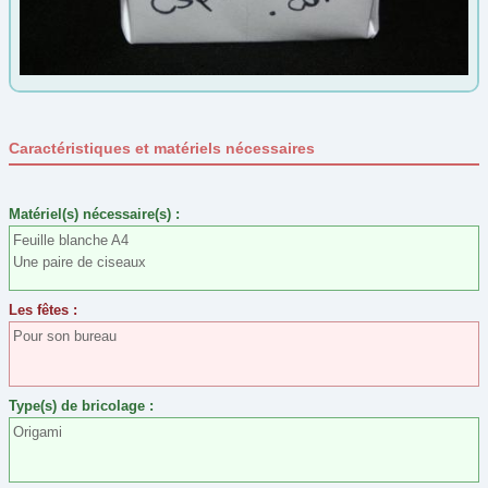
Automne
(5)
Carnaval
(28)
Epiphanie
(4)
Été
(0)
Caractéristiques et matériels nécessaires
Fête des grands-mères
(33)
Fête des Mères
(37)
Matériel(s) nécessaire(s) :
Fête des pères
(26)
Feuille blanche A4
Gouter d'anniversaire
(21)
Une paire de ciseaux
Halloween
(33)
Les fêtes :
Hiver
(3)
Pour son bureau
Jeux et jouet
(12)
Jeux Olympiques
(2)
Type(s) de bricolage :
Noël
(68)
Origami
Nouvel an
(12)
Nouvel an Chinois
(7)