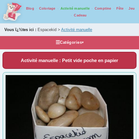
Blog
Coloriage
Activité manuelle
Comptine
Fête
Jeu
Cadeau
Vous ï¿½tes ici :
Espacekid >
Activité manuelle
☰
Catégories
▾
Activités manuelles
Activité manuelle : Petit vide poche en papier
Bricolage par âge
De 0 ans à 2 ans
(33)
De 3 ans à 5 ans
(128)
De 6 ans à 8 ans
(174)
De 9 ans à 13 ans
(143)
De 14 ans à 17 ans
(85)
Tout au long de l'année
1er Avril
(9)
1er Mai
(7)