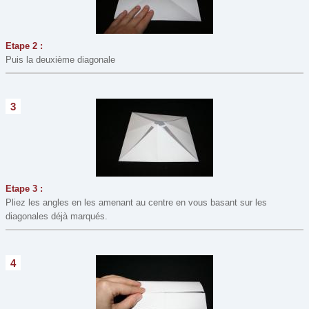
Modelage, Pâte à sel
(8)
Mosaïque
(2)
Origami
(13)
Etape 2 :
Puis la deuxième diagonale
Peinture
(49)
Perles
(1)
3
Perles à repasser
(19)
Recette de cuisine
(10)
Window Color
(3)
Etape 3 :
Pliez les angles en les amenant au centre en vous basant sur les
diagonales déjà marqués.
4