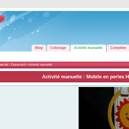
Blog
Coloriage
Activité manuelle
Comptine
s ici :
Espacekid >
Activité manuelle
Activité manuelle : Mobile en perles