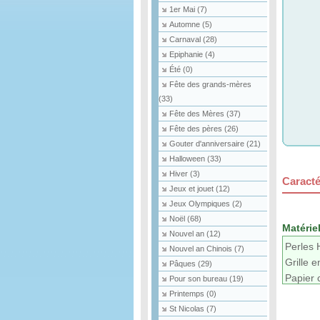
1er Mai
(7)
Automne
(5)
Carnaval
(28)
Epiphanie
(4)
Été
(0)
Fête des grands-mères
(33)
Fête des Mères
(37)
Fête des pères
(26)
Gouter d'anniversaire
(21)
Halloween
(33)
Hiver
(3)
Caracté
Jeux et jouet
(12)
Jeux Olympiques
(2)
Noël
(68)
Matériel
Nouvel an
(12)
Perles 
Nouvel an Chinois
(7)
Grille e
Pâques
(29)
Papier 
Pour son bureau
(19)
Fer à r
Printemps
(0)
Fil
St Nicolas
(7)