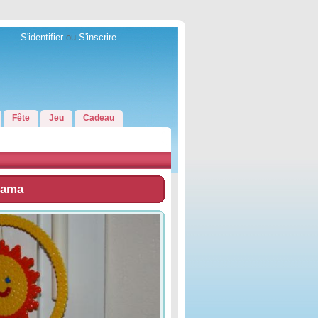
S'identifier
ou
S'inscrire
Fête
Jeu
Cadeau
 Hama