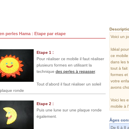
s
Descriptio
en perles Hama : Etape par etape
Voici un j
Idéal pou
Etape 1 :
ce mobile 
Pour réaliser ce mobile il faut réaliser
dans les t
plusieurs formes en utilisant la
tout à fai
technique
des perles à repasser
.
formes et 
votre enfa
Tout d'abord il faut réaliser un soleil
avons choi
 plaque ronde
Voici les e
Etape 2 :
mobile à l
Puis une lune sur une plaque ronde
également.
Âges cons
De 6 à 8 