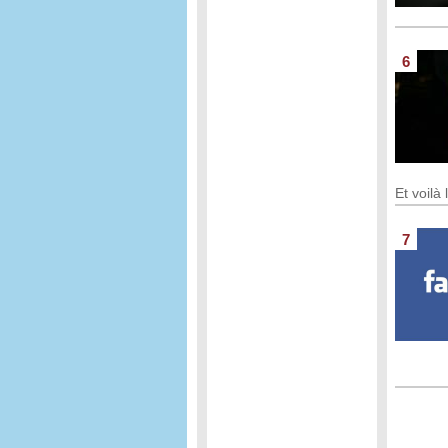
6
Et voilà
7