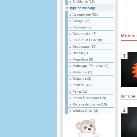
St Valentin
(15)
Aiguille
Type de bricolage
Assemblage
(51)
Collage
(76)
Coloriage
(20)
Construction
(5)
Mobile 
Couture et Laine
(8)
Découpage
(78)
Dessin
(7)
1
Maquillage
(8)
Modelage, Pâte à sel
(8)
Mosaïque
(2)
Origami
(13)
Peinture
(49)
Perles
(1)
sur une
Perles à repasser
(19)
Recette de cuisine
(10)
2
Window Color
(3)