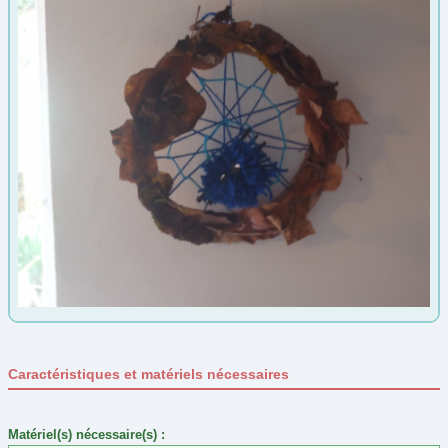
Automne
(5)
Carnaval
(28)
Epiphanie
(4)
Été
(0)
Fête des grands-mères
(33)
Fête des Mères
(37)
Fête des pères
(26)
Gouter d'anniversaire
(21)
Halloween
(33)
Hiver
(3)
Jeux et jouet
(12)
Jeux Olympiques
(2)
Caractéristiques et matériels nécessaires
Noël
(68)
Nouvel an
(12)
Matériel(s) nécessaire(s) :
Nouvel an Chinois
(7)