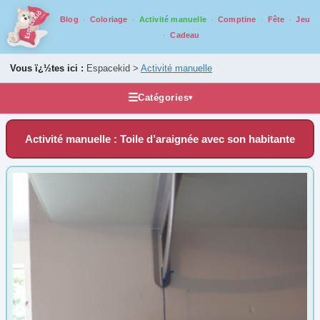
Blog
Coloriage
Activité manuelle
Comptine
Fête
Jeu
Cadeau
Vous ï¿½tes ici :
Espacekid >
Activité manuelle
☰
Catégories
▾
Activités manuelles
Activité manuelle : Toile d’araignée avec son habitante
Bricolage par âge
De 0 ans à 2 ans
(33)
De 3 ans à 5 ans
(128)
De 6 ans à 8 ans
(174)
De 9 ans à 13 ans
(143)
De 14 ans à 17 ans
(85)
Tout au long de l'année
1er Avril
(9)
1er Mai
(7)