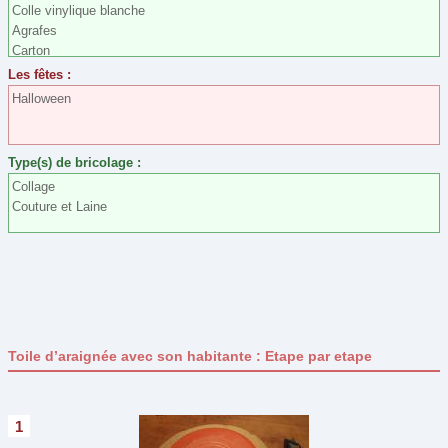
Colle vinylique blanche
Agrafes
Pâques
(29)
Carton
Pour son bureau
(19)
Laine
Les fêtes :
Feuilles mortes
Printemps
(0)
Halloween
Branchages
St Nicolas
(7)
St Valentin
(15)
Type(s) de bricolage :
Type de bricolage
Collage
Couture et Laine
Assemblage
(51)
Collage
(76)
Coloriage
(20)
Construction
(5)
Couture et Laine
(8)
Toile d’araignée avec son habitante : Etape par etape
Découpage
(78)
Dessin
(7)
Maquillage
(8)
1