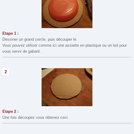
Modelage, Pâte à sel
(8)
Mosaïque
(2)
Origami
(13)
Peinture
(49)
Etape 1 :
Perles
(1)
Dessiner un grand cercle, puis découper le.
Vous pouvez utiliser comme ici une assiette en plastique ou un bol pour
Perles à repasser
(19)
vous servir de gabarit.
Recette de cuisine
(10)
Window Color
(3)
2
Etape 2 :
Une fois découpez vous obtenez ceci.