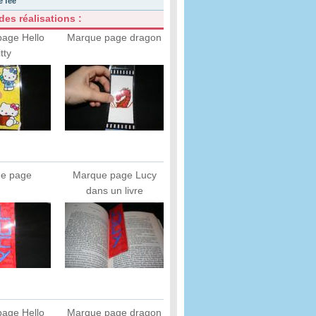
e fée
es réalisations :
age Hello
Marque page dragon
tty
e page
Marque page Lucy
dans un livre
age Hello
Marque page dragon