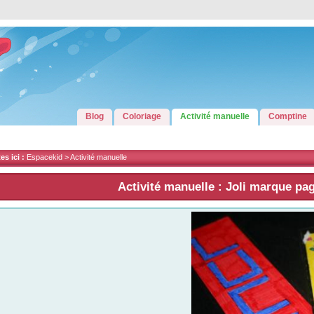
Blog
Coloriage
Activité manuelle
Comptine
s ici :
Espacekid >
Activité manuelle
Activité manuelle : Joli marque pa