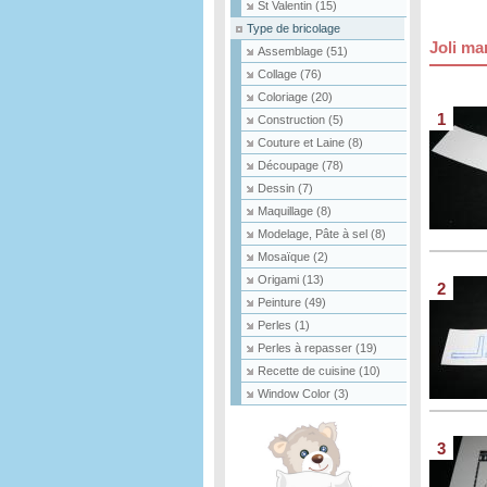
St Valentin
(15)
Type de bricolage
Joli ma
Assemblage
(51)
Collage
(76)
Coloriage
(20)
1
Construction
(5)
Couture et Laine
(8)
Découpage
(78)
Dessin
(7)
Maquillage
(8)
Modelage, Pâte à sel
(8)
Mosaïque
(2)
Origami
(13)
2
Peinture
(49)
Perles
(1)
Perles à repasser
(19)
Recette de cuisine
(10)
Window Color
(3)
3