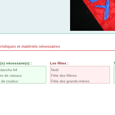
ristiques et matériels nécessaires
(s) nécessaire(s) :
Les fêtes :
 blanche A4
Noël
re de ciseaux
Fête des Mères
 de couleur
Fête des grands-mères
euse
Fête des pères
plastique pour plastifieuse
Nouvel an
Pour son bureau