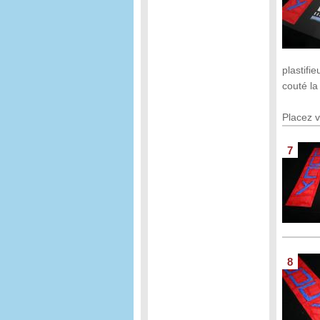
plastifi
couté la
Placez v
7
8