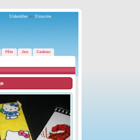
S'identifier
ou
S'inscrire
Fête
Jeu
Cadeau
ge