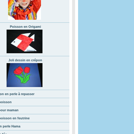
Poisson en Origami
Joli dessin en crépon
on en perle à repasser
 poisson
pour maman
poisson en feutrine
en perle Hama