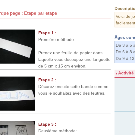
Descriptio
rque page : Etape par etape
Voici de j
facilement
Etape 1 :
Âges cons
Première méthode:
De 3 à 5 
De 6 à 8 
Prenez une feuille de papier dans
De 9 à 13
laquelle vous découpez une languette
de 5 cm x 15 cm environ.
Activité
Etape 2 :
Décorez ensuite cette bande comme
vous le souhaitez avec des feutres.
Etape 3 :
Deuxième méthode: