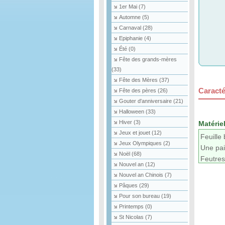
1er Mai
(7)
Automne
(5)
Carnaval
(28)
Epiphanie
(4)
Été
(0)
Fête des grands-mères
(33)
Fête des Mères
(37)
Caracté
Fête des pères
(26)
Gouter d'anniversaire
(21)
Halloween
(33)
Hiver
(3)
Matériel
Jeux et jouet
(12)
Feuille
Jeux Olympiques
(2)
Une pai
Noël
(68)
Feutres
Nouvel an
(12)
Plastifi
Nouvel an Chinois
(7)
Feuille 
Pâques
(29)
Pour son bureau
(19)
Printemps
(0)
St Nicolas
(7)