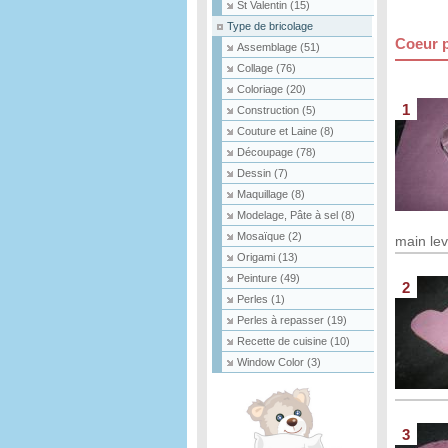
St Valentin
(15)
Type de bricolage
Coeur p
Assemblage
(51)
Collage
(76)
Coloriage
(20)
1
Construction
(5)
Couture et Laine
(8)
Découpage
(78)
Dessin
(7)
Maquillage
(8)
Modelage, Pâte à sel
(8)
Mosaïque
(2)
main le
Origami
(13)
Peinture
(49)
2
Perles
(1)
Perles à repasser
(19)
Recette de cuisine
(10)
Window Color
(3)
3