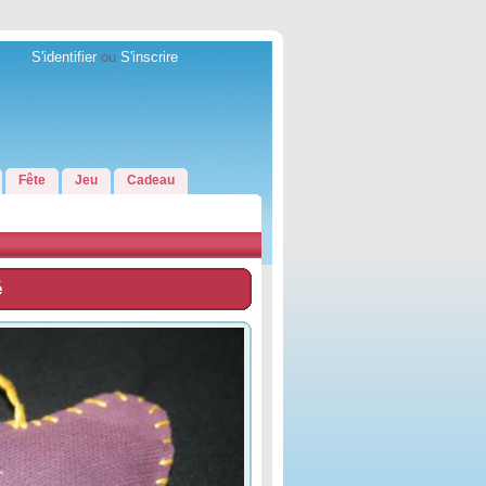
S'identifier
ou
S'inscrire
Fête
Jeu
Cadeau
é