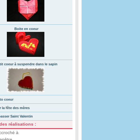
Boite en coeur
tit coeur à suspendre dans le sapin
to coeur
 la fête des mères
passer Saint Valentin
es réalisations :
ccroché à
enêtre