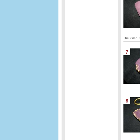
passez à
7
8