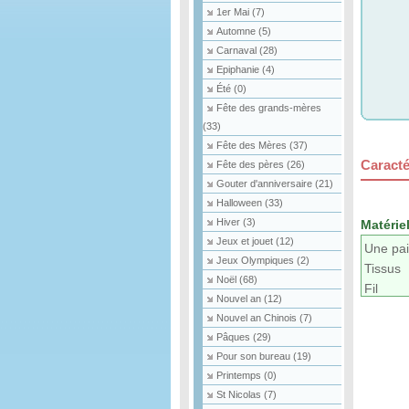
1er Mai
(7)
Automne
(5)
Carnaval
(28)
Epiphanie
(4)
Été
(0)
Fête des grands-mères
(33)
Fête des Mères
(37)
Caracté
Fête des pères
(26)
Gouter d'anniversaire
(21)
Halloween
(33)
Hiver
(3)
Matériel
Jeux et jouet
(12)
Une pai
Jeux Olympiques
(2)
Tissus
Noël
(68)
Fil
Nouvel an
(12)
Aiguille
Nouvel an Chinois
(7)
Coton
Pâques
(29)
Emport
Pour son bureau
(19)
Printemps
(0)
St Nicolas
(7)