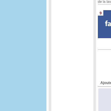
de la la
9
Ajout