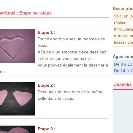
Descriptio
arfumé : Etape par etape
Voici un j
réaliser.
Il trouver
Etape 1 :
armoire ou
Tout d'abord prenez un morceau de
laisser un
tissus.
A l'aide d'un emporte pièce dessinez
Âges cons
la forme que vous souhaitez.
De 9 à 13
Vous pouvez également la dessiner à
De 14 à 1
vée.
Activité
Etape 2 :
Découpez deux cœurs de la même
taille dans le tissus.
Etape 3 :