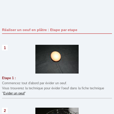
Pâques
(29)
Pour son bureau
(19)
Printemps
(0)
Réaliser un oeuf en plâtre : Etape par etape
St Nicolas
(7)
St Valentin
(15)
Type de bricolage
1
Assemblage
(51)
Collage
(76)
Coloriage
(20)
Construction
(5)
Etape 1 :
Commencez tout d'abord par évider un oeuf.
Couture et Laine
(8)
Vous trouverez la technique pour évider l'oeuf dans la fiche technique
Découpage
(78)
"
Evider un oeuf
"
Dessin
(7)
Maquillage
(8)
2