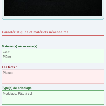
Automne
(5)
Carnaval
(28)
Epiphanie
(4)
Été
(0)
Caractéristiques et matériels nécessaires
Fête des grands-mères
(33)
Fête des Mères
(37)
Matériel(s) nécessaire(s) :
Fête des pères
(26)
Oeuf
Gouter d'anniversaire
(21)
Plâtre
Halloween
(33)
Les fêtes :
Hiver
(3)
Pâques
Jeux et jouet
(12)
Jeux Olympiques
(2)
Type(s) de bricolage :
Noël
(68)
Modelage, Pâte à sel
Nouvel an
(12)
Nouvel an Chinois
(7)