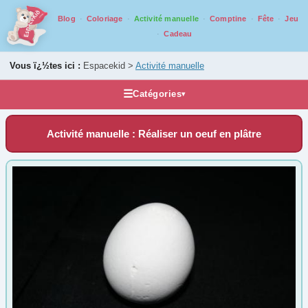
Blog
Coloriage
Activité manuelle
Comptine
Fête
Jeu
Cadeau
Vous ï¿½tes ici :
Espacekid >
Activité manuelle
☰
Catégories
▾
Activités manuelles
Activité manuelle : Réaliser un oeuf en plâtre
Bricolage par âge
De 0 ans à 2 ans
(33)
De 3 ans à 5 ans
(128)
De 6 ans à 8 ans
(174)
De 9 ans à 13 ans
(143)
De 14 ans à 17 ans
(85)
Tout au long de l'année
1er Avril
(9)
1er Mai
(7)