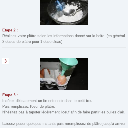
Modelage, Pâte à sel
(8)
Mosaïque
(2)
Origami
(13)
Peinture
(49)
Etape 2 :
Perles
(1)
Réalisez votre plâtre selon les informations donné sur la boite. (en général
2 doses de plâtre pour 1 dose d'eau)
Perles à repasser
(19)
Recette de cuisine
(10)
3
Window Color
(3)
Etape 3 :
Insérez délicatement un fin entonnoir dans le petit trou.
Puis remplissez l'oeuf de plâtre.
N'hésitez pas à tapoter légérement l'oeuf afin de faire partir les bulles d'air.
Laissez poser quelques instants puis reremplissez de plâtre jusqu'à arriver