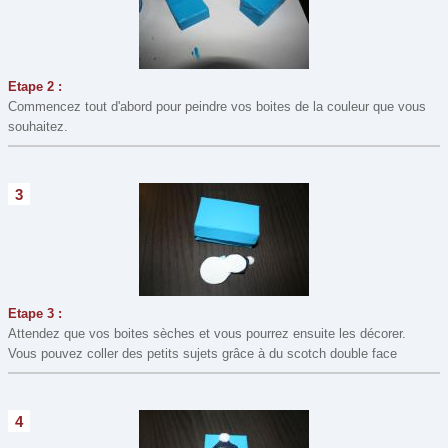
Modelage, Pâte à sel
(8)
Mosaïque
(2)
Origami
(13)
Etape 2 :
Peinture
(49)
Commencez tout d'abord pour peindre vos boites de la couleur que vous
Perles
(1)
souhaitez.
Perles à repasser
(19)
Recette de cuisine
(10)
3
Window Color
(3)
Etape 3 :
Attendez que vos boites sèches et vous pourrez ensuite les décorer.
Vous pouvez coller des petits sujets grâce à du scotch double face
4