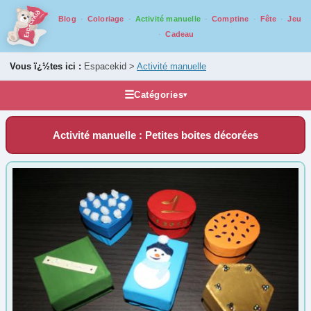
Blog
Coloriage
Activité manuelle
Comptine
Fête
Jeu
Cadeau
Vous ï¿½tes ici :
Espacekid >
Activité manuelle
☰
Catégories
▾
Activités manuelles
Activité manuelle : Petites boites décorées
Bricolage par âge
De 0 ans à 2 ans
(33)
De 3 ans à 5 ans
(128)
De 6 ans à 8 ans
(174)
De 9 ans à 13 ans
(143)
De 14 ans à 17 ans
(85)
Tout au long de l'année
1er Avril
(9)
1er Mai
(7)