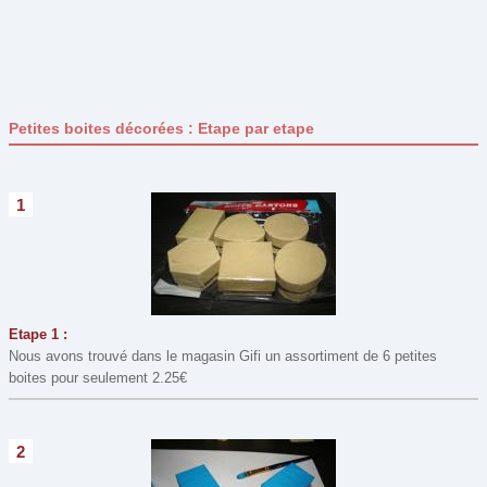
Pâques
(29)
Pour son bureau
(19)
Printemps
(0)
Petites boites décorées : Etape par etape
St Nicolas
(7)
St Valentin
(15)
Type de bricolage
1
Assemblage
(51)
Collage
(76)
Coloriage
(20)
Construction
(5)
Etape 1 :
Nous avons trouvé dans le magasin Gifi un assortiment de 6 petites
Couture et Laine
(8)
boites pour seulement 2.25€
Découpage
(78)
Dessin
(7)
2
Maquillage
(8)