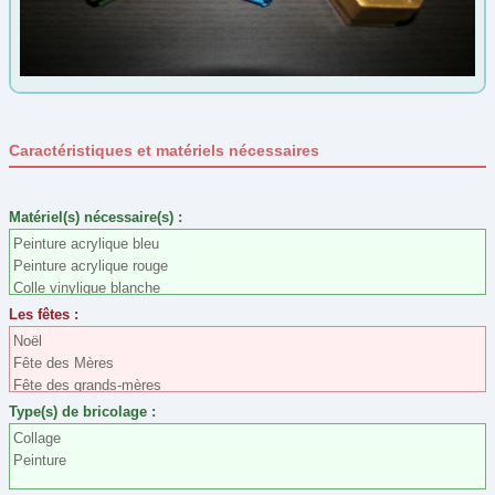
Automne
(5)
Carnaval
(28)
Epiphanie
(4)
Été
(0)
Caractéristiques et matériels nécessaires
Fête des grands-mères
(33)
Fête des Mères
(37)
Matériel(s) nécessaire(s) :
Fête des pères
(26)
Peinture acrylique bleu
Gouter d'anniversaire
(21)
Peinture acrylique rouge
Colle vinylique blanche
Halloween
(33)
Peinture or
Les fêtes :
Hiver
(3)
Noël
Fête des Mères
Jeux et jouet
(12)
Fête des grands-mères
Jeux Olympiques
(2)
Type(s) de bricolage :
Noël
(68)
Collage
Peinture
Nouvel an
(12)
Nouvel an Chinois
(7)