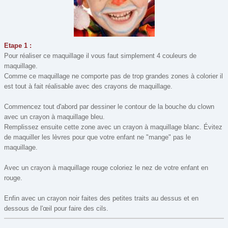
Modelage, Pâte à sel
(8)
Mosaïque
(2)
Origami
(13)
Etape 1 :
Peinture
(49)
Pour réaliser ce maquillage il vous faut simplement 4 couleurs de
Perles
(1)
maquillage.
Comme ce maquillage ne comporte pas de trop grandes zones à colorier il
Perles à repasser
(19)
est tout à fait réalisable avec des crayons de maquillage.
Recette de cuisine
(10)
Commencez tout d'abord par dessiner le contour de la bouche du clown
Window Color
(3)
avec un crayon à maquillage bleu.
Remplissez ensuite cette zone avec un crayon à maquillage blanc. Évitez
de maquiller les lèvres pour que votre enfant ne "mange" pas le
maquillage.
Avec un crayon à maquillage rouge coloriez le nez de votre enfant en
rouge.
Enfin avec un crayon noir faites des petites traits au dessus et en
dessous de l'œil pour faire des cils.