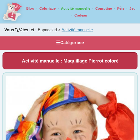
Blog
Coloriage
Activité manuelle
Comptine
Fête
Jeu
Cadeau
Vous ï¿½tes ici :
Espacekid >
Activité manuelle
☰
Catégories
▾
Activités manuelles
Activité manuelle : Maquillage Pierrot coloré
Bricolage par âge
De 0 ans à 2 ans
(33)
De 3 ans à 5 ans
(128)
De 6 ans à 8 ans
(174)
De 9 ans à 13 ans
(143)
De 14 ans à 17 ans
(85)
Tout au long de l'année
1er Avril
(9)
1er Mai
(7)