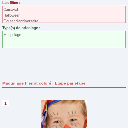
Maquillage bleu
Les fêtes :
Pâques
(29)
Carnaval
Halloween
Pour son bureau
(19)
Gouter d'anniversaire
Printemps
(0)
Type(s) de bricolage :
St Nicolas
(7)
Maquillage
St Valentin
(15)
Type de bricolage
Assemblage
(51)
Collage
(76)
Coloriage
(20)
Maquillage Pierrot coloré : Etape par etape
Construction
(5)
Couture et Laine
(8)
1
Découpage
(78)
Dessin
(7)
Maquillage
(8)