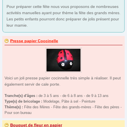
Fête des grands-mères
(33)
Pour préparer cette fête nous vous proposons de nombreuses
activités manuelles ayant pour thème la fête des grands mères.
Fête des Mères
(37)
Les petits enfants pourront donc préparer de jolis présent pour
Fête des pères
(26)
leur mamie.
Gouter d'anniversaire
(21)
Halloween
(33)
Presse papier Coccinelle
Hiver
(3)
Jeux et jouet
(12)
Jeux Olympiques
(2)
Noël
(68)
Voici un joli presse papier cocinnelle très simple à réaliser. Il peut
Nouvel an
(12)
également servir de cale porte.
Nouvel an Chinois
(7)
Tranche(s) d'âges :
de 3 à 5 ans - de 6 à 8 ans - de 9 à 13 ans
Pâques
(29)
Type(s) de bricolage :
Modelage, Pâte à sel - Peinture
Thème(s) :
Pour son bureau
Fête des Mères - Fête des grands-mères - Fête des pères -
(19)
Pour son bureau
Printemps
(0)
St Nicolas
(7)
Bouquet de fleur en papier