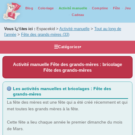
Blog
Coloriage
Activité manuelle
Comptine
Fête
Jeu
Cadeau
Vous ï¿½tes ici :
Espacekid >
Activité manuelle
>
Tout au long de
l'année
>
Fête des grands-mères
(33)
☰
Catégories
▾
Activités manuelles
Activité manuelle Fête des grands-mères : bricolage
Bricolage par âge
Fête des grands-mères
Tout au long de l'année
1er Avril
(9)
Les activités manuelles et bricolages : Fête des
grands-mères
1er Mai
(7)
La fête des mères est une fête qui a été créé récemment et qui
Automne
(5)
met toutes les grands mères à la fête.
Carnaval
(28)
Cette fête a lieu chaque année le premier dimanche du mois
Epiphanie
(4)
de Mars.
Été
(0)