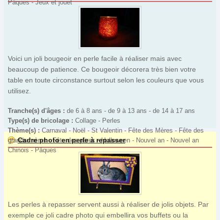
Pâques - Jeux et jouet
Voici un joli bougeoir en perle facile à réaliser mais avec
beaucoup de patience. Ce bougeoir décorera très bien votre
table en toute circonstance surtout selon les couleurs que vous
utilisez.
Tranche(s) d'âges :
de 6 à 8 ans - de 9 à 13 ans - de 14 à 17 ans
Type(s) de bricolage :
Collage - Perles
Thème(s) :
Carnaval - Noël - St Valentin - Fête des Mères - Fête des
Cadre photo en perle à repasser
grands-mères - Fête des pères - Halloween - Nouvel an - Nouvel an
Chinois - Pâques
Les perles à repasser servent aussi à réaliser de jolis objets. Par
exemple ce joli cadre photo qui embellira vos buffets ou la