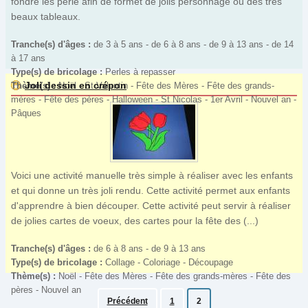
fondre les perle afin de formet de jolis personnage ou des très
beaux tableaux.
Tranche(s) d'âges :
de 3 à 5 ans - de 6 à 8 ans - de 9 à 13 ans - de 14
à 17 ans
Type(s) de bricolage :
Perles à repasser
Joli dessin en crépon
Thème(s) :
Noël - St Valentin - Fête des Mères - Fête des grands-
mères - Fête des pères - Halloween - St Nicolas - 1er Avril - Nouvel an -
Pâques
Voici une activité manuelle très simple à réaliser avec les enfants
et qui donne un très joli rendu. Cette activité permet aux enfants
d'apprendre à bien découper. Cette activité peut servir à réaliser
de jolies cartes de voeux, des cartes pour la fête des (...)
Tranche(s) d'âges :
de 6 à 8 ans - de 9 à 13 ans
Type(s) de bricolage :
Collage - Coloriage - Découpage
Thème(s) :
Noël - Fête des Mères - Fête des grands-mères - Fête des
pères - Nouvel an
Précédent
1
2