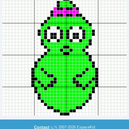
Découpage
(78)
Dessin
(7)
Maquillage
(8)
Modelage, Pâte à sel
(8)
Mosaïque
(2)
Origami
(13)
Peinture
(49)
Perles
(1)
Perles à repasser
(19)
Recette de cuisine
(10)
Window Color
(3)
Contact
ï¿½ 2007-2026 EspaceKid