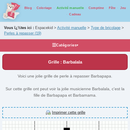
Blog
Coloriage
Activité manuelle
Comptine
Fête
Jeu
Cadeau
Vous ï¿½tes ici :
Espacekid >
Activité manuelle
>
Type de bricolage
>
Perles à repasser
(19)
☰
Catégories
▾
Activités manuelles
Grille : Barbalala
Bricolage par âge
Tout au long de l'année
Voici une jolie grille de perle à repasser Barbapapa.
Type de bricolage
Sur cette grille ont peut voir la jolie musicienne Barbalala, c'est la
Assemblage
(51)
fille de Barbapapa et Barbamama.
Collage
(76)
Coloriage
(20)
Imprimer cette grille
Construction
(5)
Couture et Laine
(8)