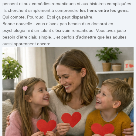
pensent ni aux comédies romantiques ni aux histoires compliquées.
Ils cherchent simplement à comprendre
les liens entre les gens
.
Qui compte. Pourquoi. Et si ça peut disparaître.
Bonne nouvelle : vous n’avez pas besoin d’un doctorat en
psychologie ni d’un talent d’écrivain romantique. Vous avez juste
besoin d’être clair, simple… et parfois d’admettre que les adultes
aussi apprennent encore.