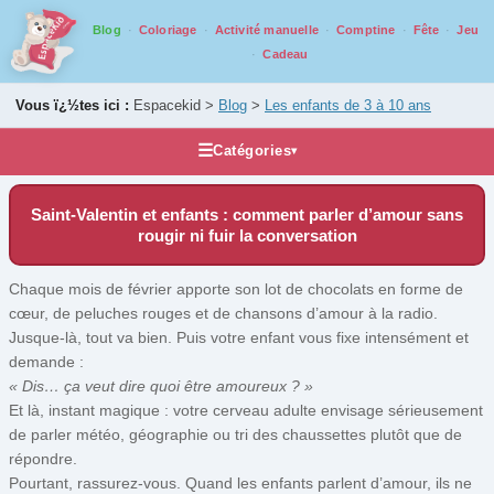
Blog
Coloriage
Activité manuelle
Comptine
Fête
Jeu
Cadeau
Vous ï¿½tes ici :
Espacekid >
Blog
>
Les enfants de 3 à 10 ans
☰
Catégories
▾
Blog
Saint-Valentin et enfants : comment parler d’amour sans
Et nos ados alors ?
rougir ni fuir la conversation
Idées cadeaux
Chaque mois de février apporte son lot de chocolats en forme de
Les enfants de 3 à 10 ans
cœur, de peluches rouges et de chansons d’amour à la radio.
Les loisirs créatifs
Jusque-là, tout va bien. Puis votre enfant vous fixe intensément et
demande :
Parentalité
« Dis… ça veut dire quoi être amoureux ? »
Pour les bébés
Et là, instant magique : votre cerveau adulte envisage sérieusement
Test jeu de société et jouet
de parler météo, géographie ou tri des chaussettes plutôt que de
répondre.
Pourtant, rassurez-vous. Quand les enfants parlent d’amour, ils ne