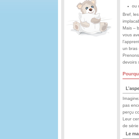
ou 
Bref, le
implacab
Mais – b
vous ave
l’appren
un bras 
Prenons 
devoirs 
Pourquo
L’aspe
Imaginez
pas enco
perçu c
Leur ce
de série 
Le ma