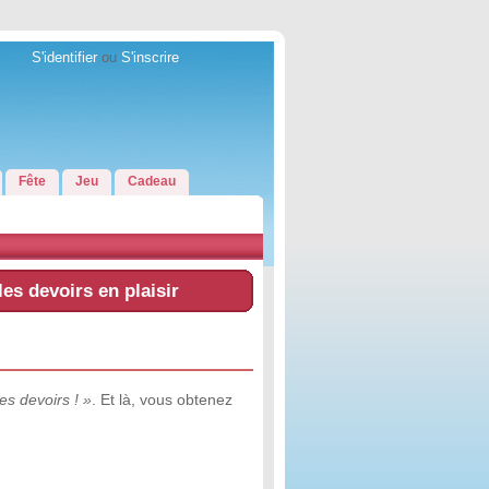
S'identifier
ou
S'inscrire
Fête
Jeu
Cadeau
es devoirs en plaisir
es devoirs ! »
. Et là, vous obtenez