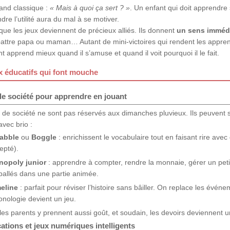
and classique :
« Mais à quoi ça sert ? »
. Un enfant qui doit apprendre 
re l’utilité aura du mal à se motiver.
 que les jeux deviennent de précieux alliés. Ils donnent
un sens imméd
battre papa ou maman… Autant de mini-victoires qui rendent les apprent
t apprend mieux quand il s’amuse et quand il voit pourquoi il le fait.
x éducatifs qui font mouche
de société pour apprendre en jouant
 de société ne sont pas réservés aux dimanches pluvieux. Ils peuvent s
avec brio :
abble
ou
Boggle
: enrichissent le vocabulaire tout en faisant rire avec
epté).
opoly junior
: apprendre à compter, rendre la monnaie, gérer un peti
allés dans une partie animée.
eline
: parfait pour réviser l’histoire sans bâiller. On replace les événe
onologie devient un jeu.
les parents y prennent aussi goût, et soudain, les devoirs deviennent 
ations et jeux numériques intelligents