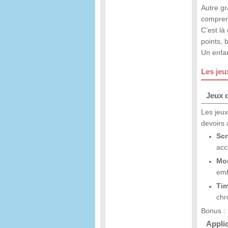
Autre gr
comprend
C’est là
points, 
Un enfan
Les jeu
Jeux 
Les jeux
devoirs 
Scr
acc
Mon
emb
Tim
chr
Bonus : 
Applic