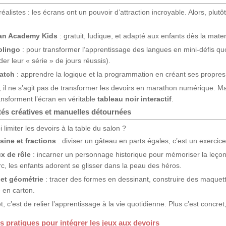
éalistes : les écrans ont un pouvoir d’attraction incroyable. Alors, plutô
an Academy Kids
: gratuit, ludique, et adapté aux enfants dès la mater
olingo
: pour transformer l’apprentissage des langues en mini-défis quo
der leur « série » de jours réussis).
atch
: apprendre la logique et la programmation en créant ses propres 
, il ne s’agit pas de transformer les devoirs en marathon numérique. Ma
ransforment l’écran en véritable
tableau noir interactif
.
tés créatives et manuelles détournées
 limiter les devoirs à la table du salon ?
sine et fractions
: diviser un gâteau en parts égales, c’est un exerc
x de rôle
: incarner un personnage historique pour mémoriser la leço
rc, les enfants adorent se glisser dans la peau des héros.
 et géométrie
: tracer des formes en dessinant, construire des maquet
e en carton.
t, c’est de relier l’apprentissage à la vie quotidienne. Plus c’est concre
s pratiques pour intégrer les jeux aux devoirs