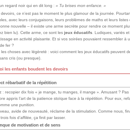
un regard noir qui en dit long :
« Tu brises mon enfance. »
s devoirs, ce n’est pas le moment le plus glamour de la journée. Pourtant,
les, avec leurs conjugaisons, leurs problèmes de maths et leurs listes 
onne nouvelle – il existe une arme secrète pour rendre ce moment plu
z bien lu). Cette arme, ce sont les
jeux éducatifs
. Ludiques, variés et
tissage en activité plaisante. Et si vos soirées pouvaient ressembler à 
de fer ?
les choses avec légèreté : voici comment les jeux éducatifs peuvent de
sans cris (ou presque).
i les enfants boudent les devoirs
ct rébarbatif de la répétition
 : recopier dix fois « je mange, tu manges, il mange ». Amusant ? Pas 
re appris l’art de la patience stoïque face à la répétition. Pour eux, re
omme une punition.
rveau, avide de nouveauté, réclame de la stimulation. Comme nous, fi
trois fois d’affilée, ça finit par lasser.
nque de motivation et de sens