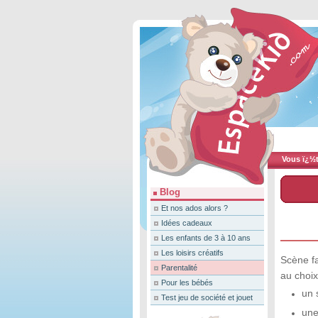
Vous ï¿½te
Blog
Et nos ados alors ?
Idées cadeaux
Les enfants de 3 à 10 ans
Les loisirs créatifs
Scène fa
Parentalité
au choix
Pour les bébés
un 
Test jeu de société et jouet
une