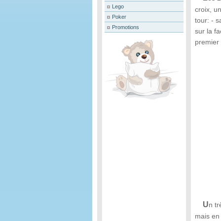
Lego
croix, u
Poker
tour: - 
Promotions
sur la f
premier 
U
n t
mais en