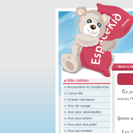
Vous ï¿½te
Idée cadeau
Accessoires et compléments
C
e je
Casse tête
autres l’
Grands classiques
Jeux de voyage
Jeux pour ados/adultes
Quixo a
Jeux pour juniors
Jeux pour tout petits
Jeux qui montent
L
es 2