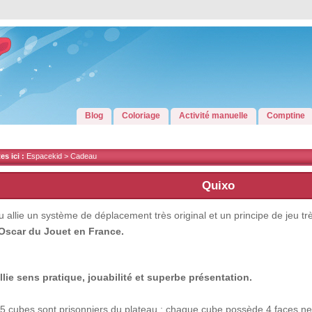
Blog
Coloriage
Activité manuelle
Comptine
s ici :
Espacekid >
Cadeau
Quixo
u allie un système de déplacement très original et un principe de jeu trè
Oscar du Jouet en France.
llie sens pratique, jouabilité et superbe présentation.
5 cubes sont prisonniers du plateau : chaque cube possède 4 faces n