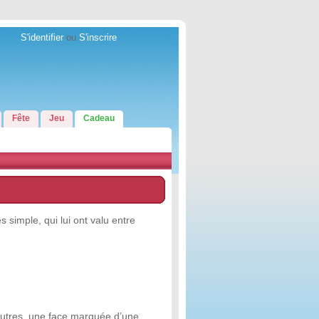
S'identifier
ou
S'inscrire
Fête
Jeu
Cadeau
s simple, qui lui ont valu entre
eutres, une face marquée d’une