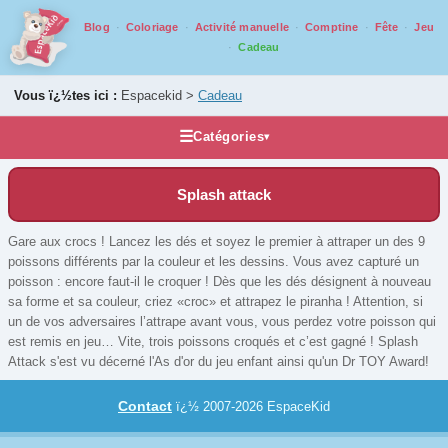
Blog
Coloriage
Activité manuelle
Comptine
Fête
Jeu
Cadeau
Vous ï¿½tes ici :
Espacekid >
Cadeau
☰
Catégories
▾
Idée cadeau
Splash attack
Accessoires et compléments
Casse tête
Gare aux crocs ! Lancez les dés et soyez le premier à attraper un des 9
poissons différents par la couleur et les dessins. Vous avez capturé un
Grands classiques
poisson : encore faut-il le croquer ! Dès que les dés désignent à nouveau
Jeux de voyage
sa forme et sa couleur, criez «croc» et attrapez le piranha ! Attention, si
un de vos adversaires l’attrape avant vous, vous perdez votre poisson qui
Jeux pour ados/adultes
est remis en jeu… Vite, trois poissons croqués et c’est gagné ! Splash
Jeux pour juniors
Attack s'est vu décerné l'As d'or du jeu enfant ainsi qu'un Dr TOY Award!
Jeux pour tout petits
Contact
ï¿½ 2007-2026 EspaceKid
Jeux qui montent