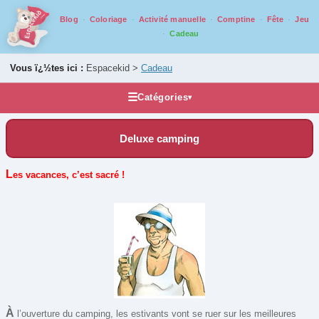
Blog
Coloriage
Activité manuelle
Comptine
Fête
Jeu
Cadeau
Vous ï¿½tes ici :
Espacekid >
Cadeau
☰
Catégories
▾
Idée cadeau
Deluxe camping
Accessoires et compléments
Casse tête
L
es vacances, c’est sacré !
Grands classiques
Jeux de voyage
Jeux pour ados/adultes
Jeux pour juniors
Jeux pour tout petits
Jeux qui montent
À
l’ouverture du camping, les estivants vont se ruer sur les meilleures