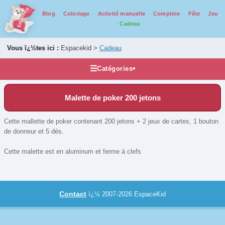
Blog
Coloriage
Activité manuelle
Comptine
Fête
Jeu
Cadeau
Vous ï¿½tes ici :
Espacekid >
Cadeau
☰
Catégories
▾
Idée cadeau
Malette de poker 200 jetons
Accessoires et compléments
Casse tête
Cette mallette de poker contenant 200 jetons + 2 jeux de cartes, 1 bouton
de donneur et 5 dés.
Grands classiques
Jeux de voyage
Cette malette est en aluminum et ferme à clefs
Jeux pour ados/adultes
Jeux pour juniors
Contact
ï¿½ 2007-2026 EspaceKid
Jeux pour tout petits
Jeux qui montent