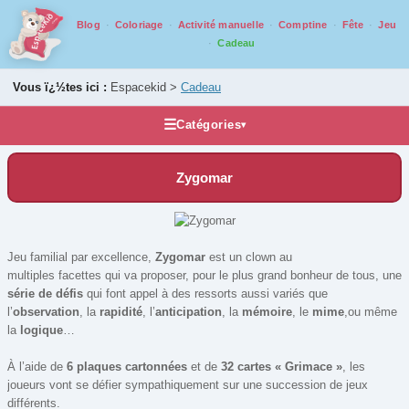
Blog
Coloriage
Activité manuelle
Comptine
Fête
Jeu
Cadeau
Vous ï¿½tes ici :
Espacekid >
Cadeau
☰
Catégories
▾
Idée cadeau
Zygomar
Accessoires et compléments
Casse tête
Grands classiques
Jeu familial par excellence,
Zygomar
est un clown au
Jeux de voyage
multiples facettes qui va proposer, pour le plus grand bonheur de tous, une
série de défis
qui font appel à des ressorts aussi variés que
Jeux pour ados/adultes
l’
observation
, la
rapidité
, l’
anticipation
, la
mémoire
, le
mime
,ou même
Jeux pour juniors
la
logique
…
Jeux pour tout petits
À l’aide de
6 plaques cartonnées
et de
32 cartes « Grimace »
, les
joueurs vont se défier sympathiquement sur une succession de jeux
Jeux qui montent
différents.