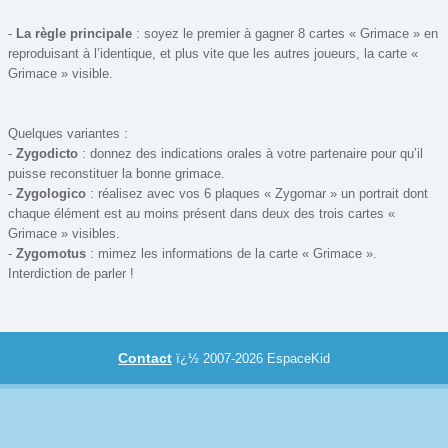
Lego
-
La règle principale
: soyez le premier à gagner 8 cartes « Grimace » en
Poker
reproduisant à l’identique, et plus vite que les autres joueurs, la carte «
Promotions
Grimace » visible.
Quelques variantes :
-
Zygodicto
: donnez des indications orales à votre partenaire pour qu’il
puisse reconstituer la bonne grimace.
-
Zygologico
: réalisez avec vos 6 plaques « Zygomar » un portrait dont
chaque élément est au moins présent dans deux des trois cartes «
Grimace » visibles.
-
Zygomotus
: mimez les informations de la carte « Grimace ».
Interdiction de parler !
Contact
ï¿½ 2007-2026 EspaceKid