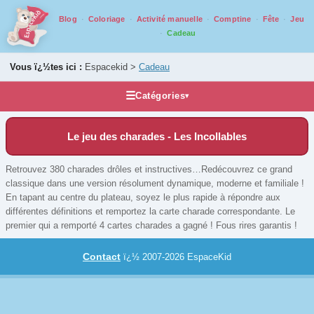
Blog
Coloriage
Activité manuelle
Comptine
Fête
Jeu
Cadeau
Vous ï¿½tes ici :
Espacekid >
Cadeau
☰
Catégories
▾
Idée cadeau
Le jeu des charades - Les Incollables
Accessoires et compléments
Casse tête
Retrouvez 380 charades drôles et instructives…Redécouvrez ce grand
classique dans une version résolument dynamique, moderne et familiale !
Grands classiques
En tapant au centre du plateau, soyez le plus rapide à répondre aux
Jeux de voyage
différentes définitions et remportez la carte charade correspondante. Le
premier qui a remporté 4 cartes charades a gagné ! Fous rires garantis !
Jeux pour ados/adultes
Jeux pour juniors
Contact
ï¿½ 2007-2026 EspaceKid
Jeux pour tout petits
Jeux qui montent