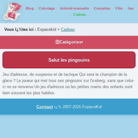
Blog
Coloriage
Activité manuelle
Comptine
Fête
Jeu
Cadeau
Vous ï¿½tes ici :
Espacekid >
Cadeau
☰
Catégories
▾
Idée cadeau
Salut les pingouins
Accessoires et compléments
Casse tête
Jeu d'adresse, de suspense et de tactique Qui sera le champion de la
glace ? Le joueur qui met tous ses pingouins sur l'iceberg, sans que celui-
Grands classiques
ci ne se renverse Un jeu d'adresse où les petites mains des enfants sont
Jeux de voyage
bien souvent les plus habiles.
Jeux pour ados/adultes
Contact
ï¿½ 2007-2026 EspaceKid
Jeux pour juniors
Jeux pour tout petits
Jeux qui montent