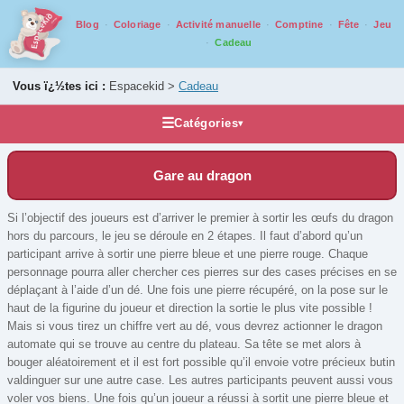
Blog
Coloriage
Activité manuelle
Comptine
Fête
Jeu
Cadeau
Vous ï¿½tes ici :
Espacekid >
Cadeau
☰
Catégories
▾
Idée cadeau
Gare au dragon
Accessoires et compléments
Casse tête
Si l’objectif des joueurs est d’arriver le premier à sortir les œufs du dragon
hors du parcours, le jeu se déroule en 2 étapes. Il faut d’abord qu’un
Grands classiques
participant arrive à sortir une pierre bleue et une pierre rouge. Chaque
Jeux de voyage
personnage pourra aller chercher ces pierres sur des cases précises en se
déplaçant à l’aide d’un dé. Une fois une pierre récupéré, on la pose sur le
Jeux pour ados/adultes
haut de la figurine du joueur et direction la sortie le plus vite possible !
Jeux pour juniors
Mais si vous tirez un chiffre vert au dé, vous devrez actionner le dragon
automate qui se trouve au centre du plateau. Sa tête se met alors à
Jeux pour tout petits
bouger aléatoirement et il est fort possible qu’il envoie votre précieux butin
valdinguer sur une autre case. Les autres participants peuvent aussi vous
Jeux qui montent
voler vos biens. Une fois qu’un joueur a réussi à sortit une pierre bleue et