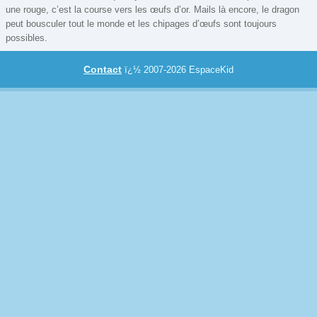
Lego
une rouge, c’est la course vers les œufs d’or. Mails là encore, le dragon
peut bousculer tout le monde et les chipages d’œufs sont toujours
Poker
possibles.
Promotions
Contact
ï¿½ 2007-2026 EspaceKid