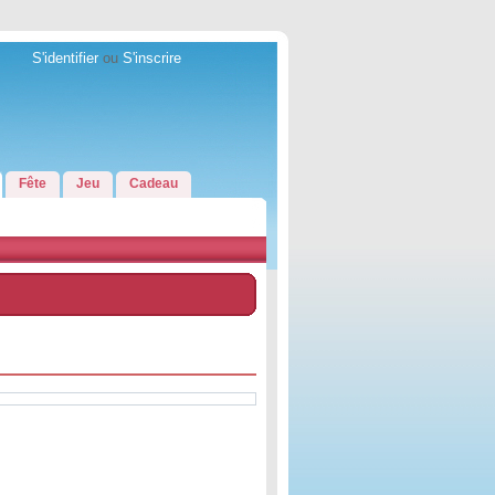
S'identifier
ou
S'inscrire
Fête
Jeu
Cadeau