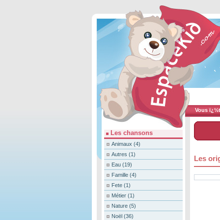
Vous ï¿½te
Les chansons
Animaux
(4)
Autres
(1)
Les ori
Eau
(19)
Famille
(4)
Fete
(1)
Métier
(1)
Nature
(5)
Noël
(36)