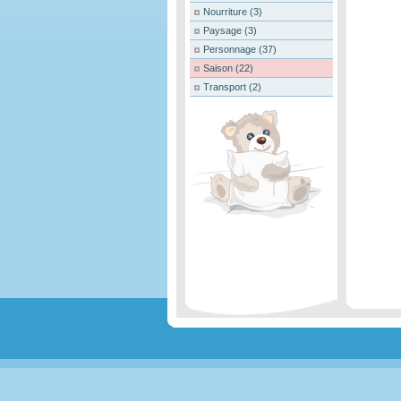
Nourriture
(3)
Paysage
(3)
Personnage
(37)
Saison
(22)
Transport
(2)