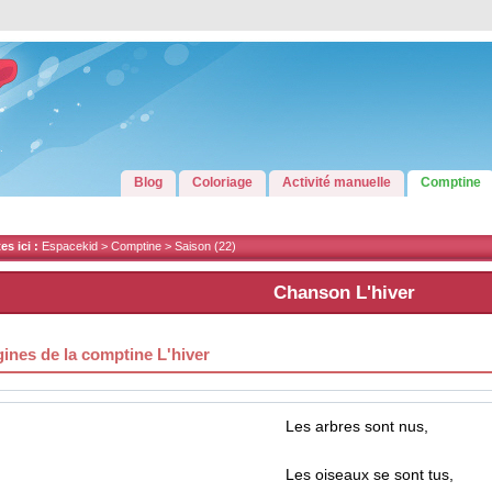
Blog
Coloriage
Activité manuelle
Comptine
s ici :
Espacekid >
Comptine
>
Saison
(22)
Chanson L'hiver
gines de la comptine L'hiver
Les arbres sont nus,
Les oiseaux se sont tus,