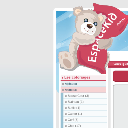
Vous ï¿½te
Les coloriages
Alphabet
Animaux
Basse Cour
(3)
Blaireau
(1)
Buffle
(1)
Castor
(1)
Cerf
(6)
Chat
(17)