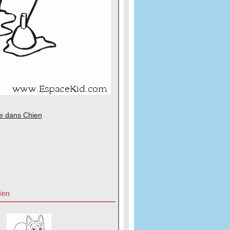
he dans Chien
ien