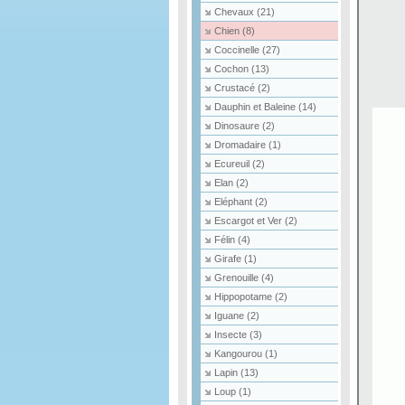
Chevaux
(21)
Chien
(8)
Coccinelle
(27)
Cochon
(13)
Crustacé
(2)
Dauphin et Baleine
(14)
Dinosaure
(2)
Dromadaire
(1)
Ecureuil
(2)
Elan
(2)
Eléphant
(2)
Escargot et Ver
(2)
Félin
(4)
Girafe
(1)
Grenouille
(4)
Hippopotame
(2)
Iguane
(2)
Insecte
(3)
Kangourou
(1)
Lapin
(13)
Loup
(1)