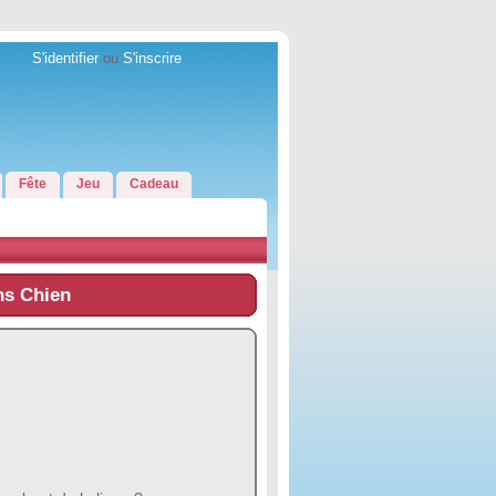
S'identifier
ou
S'inscrire
Fête
Jeu
Cadeau
ns Chien