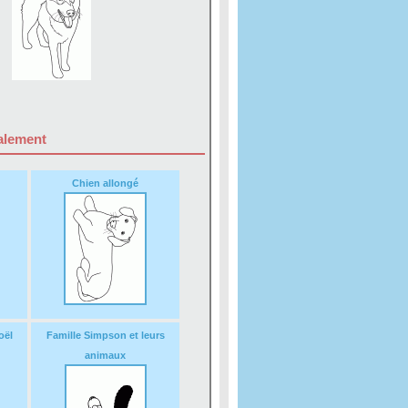
galement
Chien allongé
oël
Famille Simpson et leurs
animaux