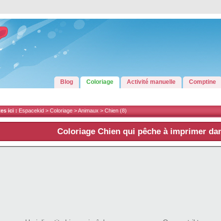
Blog
Coloriage
Activité manuelle
Comptine
s ici :
Espacekid >
Coloriage
>
Animaux
>
Chien
(8)
Coloriage Chien qui pêche à imprimer da