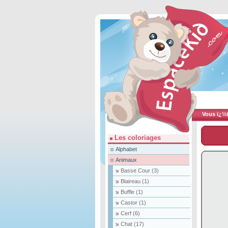
Vous ï¿½te
Les coloriages
Alphabet
Animaux
Basse Cour
(3)
Blaireau
(1)
Buffle
(1)
Castor
(1)
Cerf
(6)
Chat
(17)