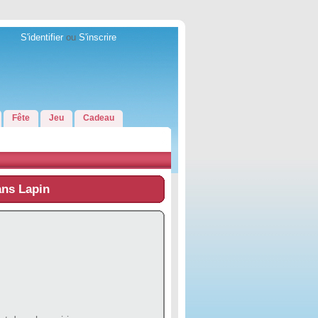
S'identifier
ou
S'inscrire
Fête
Jeu
Cadeau
ans Lapin