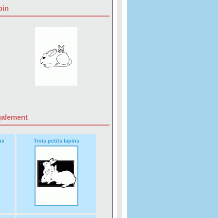
pin
également
ux
Trois petits lapins