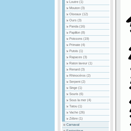
Loutre
(1)
Mouton
(3)
Oiseaux
(12)
Ours
(3)
Panda
(16)
Papillon
(8)
Poissons
(19)
Primate
(4)
Putois
(1)
Rapaces
(3)
Raton laveur
(1)
Renard
(3)
Rhinocéros
(2)
Serpent
(2)
Singe
(1)
Souris
(6)
Sous la mer
(4)
Tatou
(1)
Vache
(26)
Zèbre
(1)
Carnaval
Fantastique