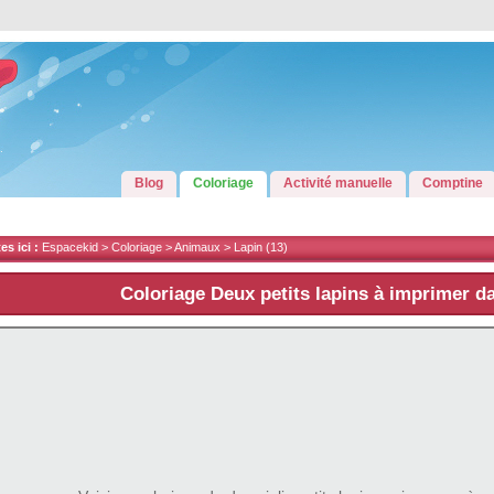
Blog
Coloriage
Activité manuelle
Comptine
s ici :
Espacekid >
Coloriage
>
Animaux
>
Lapin
(13)
Coloriage Deux petits lapins à imprimer d