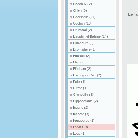
Chevaux
(21)
Chien
(8)
Le la
Coccinelle
(27)
Cochon
(13)
Crustacé
(2)
Dauphin et Baleine
(14)
Dinosaure
(2)
Dromadaire
(1)
Ecureuil
(2)
Elan
(2)
Eléphant
(2)
Escargot et Ver
(2)
Félin
(4)
Girafe
(1)
Grenouille
(4)
Hippopotame
(2)
Iguane
(2)
Insecte
(3)
Kangourou
(1)
Lapin
(13)
Loup
(1)