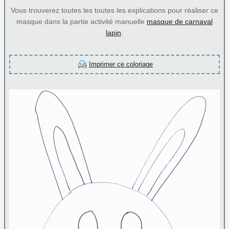
Halloween
Vous trouverez toutes les toutes les explications pour réaliser ce
Mandala
masque dans la partie activité manuelle
masque de carnaval
Médiéval
lapin
.
Nature
Noël
Imprimer ce coloriage
Papier à lettre
Paques
Personnage
Poèmes
Reine et princesse
Sortie
Transport