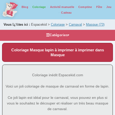
Blog
Coloriage
Activité manuelle
Comptine
Fête
Jeu
Cadeau
Vous ï¿½tes ici :
Espacekid >
Coloriage
>
Carnaval
>
Masque
(73)
☰
Catégories
▾
Les coloriages
Coloriage Masque lapin à imprimer à imprimer dans
Alphabet
Masque
Animaux
Carnaval
Coloriage inédit Espacekid.com
Masque
(73)
Personnage de Carnaval
(7)
Voici un joli coloriage de masque de carnaval en forme de lapin.
Scène de Carnaval
(5)
Ce joli lapin est idéal pour le carnaval, vous pouvez en plus si
Fantastique
vous le souhaitez le découper et réaliser un très beau masque
Fête
de carnaval.