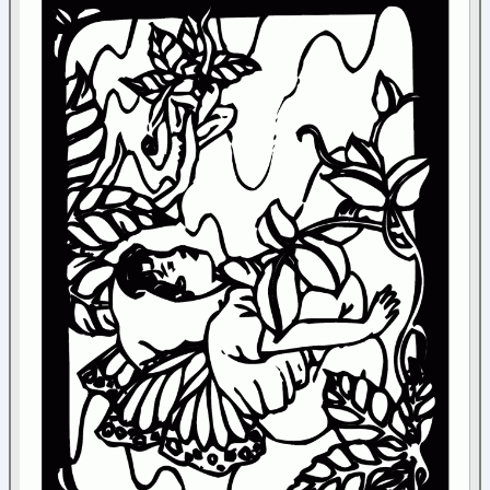
Gargouille
(1)
Licorne
(7)
Magie
(3)
Pirate et Viking
(14)
Trolls
(3)
Fête
Halloween
Mandala
Médiéval
Nature
Noël
Papier à lettre
Paques
Personnage