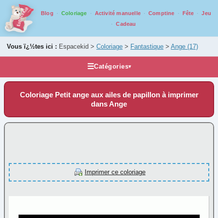
Blog
Coloriage
Activité manuelle
Comptine
Fête
Jeu
Cadeau
Vous ï¿½tes ici :
Espacekid >
Coloriage
>
Fantastique
>
Ange
(17)
☰
Catégories
▾
Les coloriages
Coloriage Petit ange aux ailes de papillon à imprimer
Alphabet
dans Ange
Animaux
Carnaval
Fantastique
Ange
(17)
Imprimer ce coloriage
Créatures
(3)
Croix
(7)
Dragon
(34)
Fée
(14)