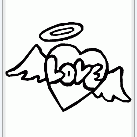
Mariage
(1)
Nouvel an chinois
(34)
St Valentin
(42)
Halloween
Mandala
Médiéval
Nature
Noël
Papier à lettre
Paques
Personnage
Poèmes
Reine et princesse
Sortie
Transport