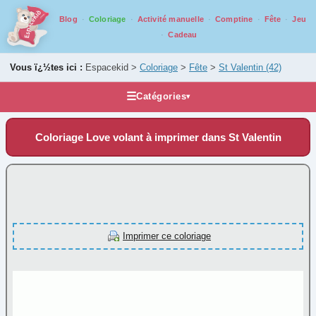
Blog
Coloriage
Activité manuelle
Comptine
Fête
Jeu
Cadeau
Vous ï¿½tes ici :
Espacekid >
Coloriage
>
Fête
>
St Valentin
(42)
☰
Catégories
▾
Les coloriages
Coloriage Love volant à imprimer dans St Valentin
Alphabet
Animaux
Carnaval
Fantastique
Fête
Imprimer ce coloriage
Anniversaire
(6)
Carton d'invitation
(7)
Fête des grands-mères
(1)