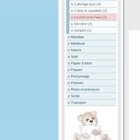
Coloriage jeux
(4)
Crâne et squelette
(2)
La mort et la Faux
(3)
Sorcière
(4)
Vampire
(1)
Mandala
Médiéval
Nature
Noël
Papier à lettre
Paques
Personnage
Poèmes
Reine et princesse
Sortie
Transport