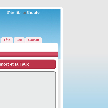
S'identifier
ou
S'inscrire
Fête
Jeu
Cadeau
mort et la Faux