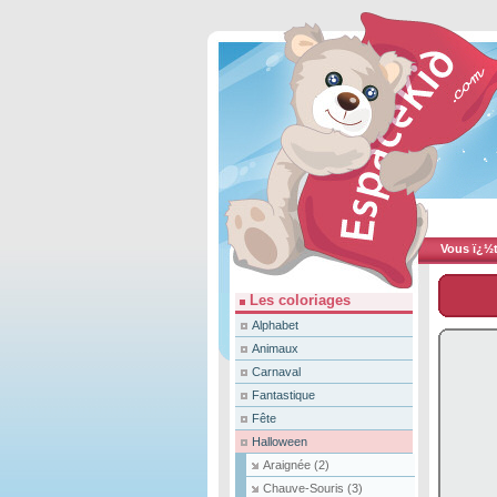
Vous ï¿½te
Les coloriages
Alphabet
Animaux
Carnaval
Fantastique
Fête
Halloween
Araignée
(2)
Chauve-Souris
(3)