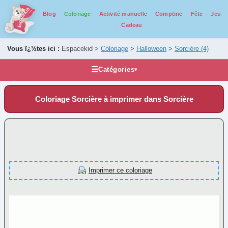
Blog
Coloriage
Activité manuelle
Comptine
Fête
Jeu
Cadeau
Vous ï¿½tes ici :
Espacekid >
Coloriage
>
Halloween
>
Sorcière
(4)
☰
Catégories
▾
Les coloriages
Coloriage Sorcière à imprimer dans Sorcière
Alphabet
Animaux
Carnaval
Fantastique
Fête
Imprimer ce coloriage
Halloween
Araignée
(2)
Chauve-Souris
(3)