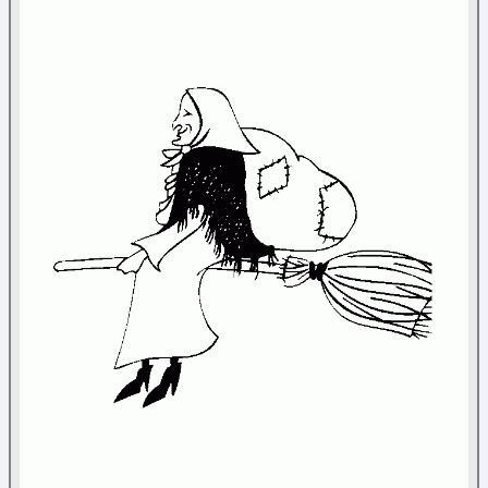
Coloriage jeux
(4)
Crâne et squelette
(2)
La mort et la Faux
(3)
Sorcière
(4)
Vampire
(1)
Mandala
Médiéval
Nature
Noël
Papier à lettre
Paques
Personnage
Poèmes
Reine et princesse
Sortie