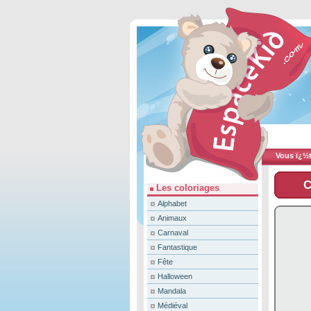
Vous ï¿½te
C
Les coloriages
Alphabet
Animaux
Carnaval
Fantastique
Fête
Halloween
Mandala
Médiéval