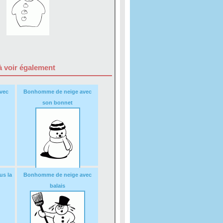
 voir également
vec
Bonhomme de neige avec
son bonnet
s la
Bonhomme de neige avec
balais