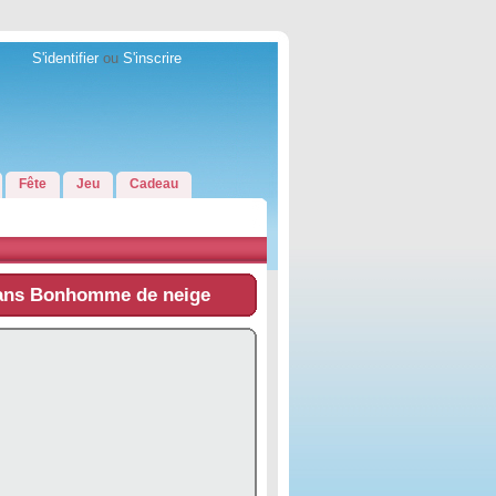
S'identifier
ou
S'inscrire
Fête
Jeu
Cadeau
dans Bonhomme de neige