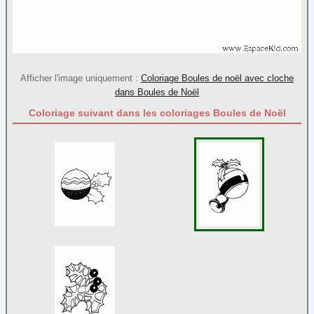
Père Noël
(71)
Rennes
(9)
Sapin
(45)
Sucre d'orge
(9)
Afficher l'image uniquement :
Coloriage Boules de noël avec cloche
Traineau
(10)
dans Boules de Noël
Papier à lettre
Coloriage suivant dans les coloriages Boules de Noël
Paques
Personnage
Poèmes
Reine et princesse
Sortie
Transport