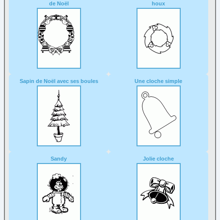
de Noël
houx
Sapin de Noël avec ses boules
Une cloche simple
Sandy
Jolie cloche