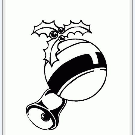
Nature
Noël
Ange
(5)
Bonhomme de neige
(26)
Bonnet
(4)
Bougies
(14)
Boules de Noël
(23)
Cadeaux
(16)
Chaussettes de Noël
(15)
Cloches
(18)
Couronne de Noël
(10)
Divers
(45)
Flocon
(37)
Guirlande
(5)
Lutin du Père Noël
(3)