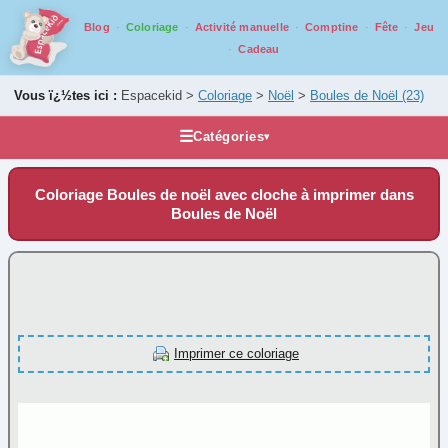
Blog
Coloriage
Activité manuelle
Comptine
Fête
Jeu
Cadeau
Vous ï¿½tes ici :
Espacekid >
Coloriage
>
Noël
>
Boules de Noël
(23)
☰
Catégories
▾
Les coloriages
Coloriage Boules de noël avec cloche à imprimer dans
Alphabet
Boules de Noël
Animaux
Carnaval
Fantastique
Fête
Imprimer ce coloriage
Halloween
Mandala
Médiéval