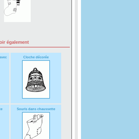
oir également
avec
Cloche décorée
te
Souris dans chaussette