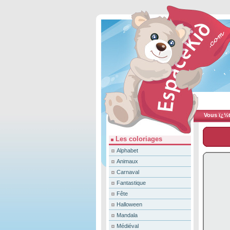
Vous ï¿½te
Les coloriages
Alphabet
Animaux
Carnaval
Fantastique
Fête
Halloween
Mandala
Médiéval