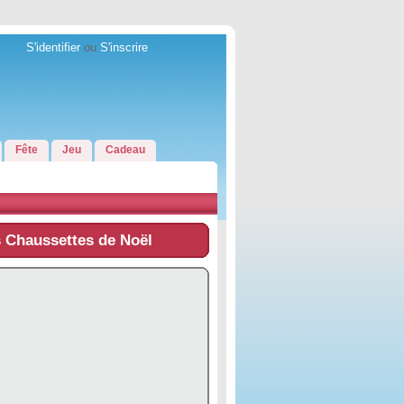
S'identifier
ou
S'inscrire
Fête
Jeu
Cadeau
s Chaussettes de Noël