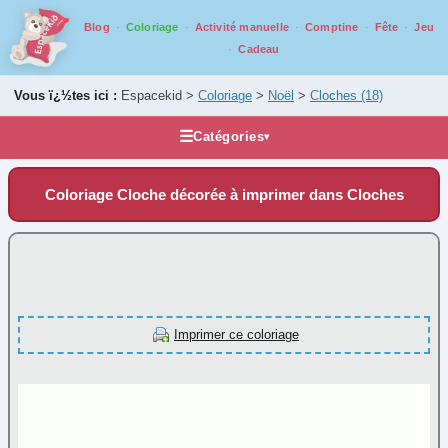
Blog
Coloriage
Activité manuelle
Comptine
Fête
Jeu
Cadeau
Vous ï¿½tes ici :
Espacekid >
Coloriage
>
Noël
>
Cloches
(18)
☰
Catégories
▾
Les coloriages
Coloriage Cloche décorée à imprimer dans Cloches
Alphabet
Animaux
Carnaval
Fantastique
Fête
Imprimer ce coloriage
Halloween
Mandala
Médiéval