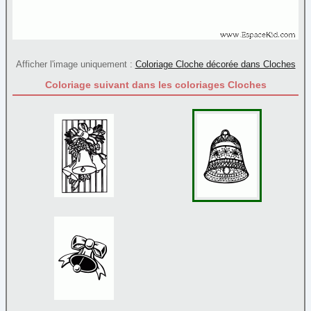
Père Noël
(71)
Rennes
(9)
Sapin
(45)
Afficher l'image uniquement :
Coloriage Cloche décorée dans Cloches
Sucre d'orge
(9)
Coloriage suivant dans les coloriages Cloches
Traineau
(10)
Papier à lettre
Paques
Personnage
Poèmes
Reine et princesse
Sortie
Transport