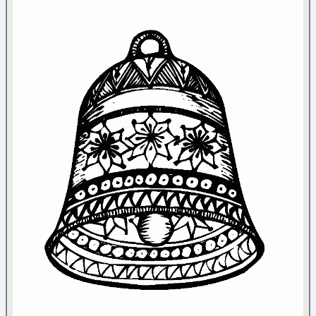
Nature
Noël
Ange
(5)
Bonhomme de neige
(26)
Bonnet
(4)
Bougies
(14)
Boules de Noël
(23)
Cadeaux
(16)
Chaussettes de Noël
(15)
Cloches
(18)
Couronne de Noël
(10)
Divers
(45)
Flocon
(37)
Guirlande
(5)
Lutin du Père Noël
(3)