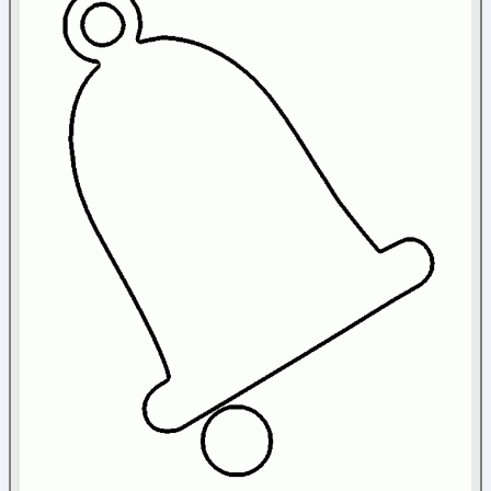
Nature
Noël
Ange
(5)
Bonhomme de neige
(26)
Bonnet
(4)
Bougies
(14)
Boules de Noël
(23)
Cadeaux
(16)
Chaussettes de Noël
(15)
Cloches
(18)
Couronne de Noël
(10)
Divers
(45)
Flocon
(37)
Guirlande
(5)
Lutin du Père Noël
(3)