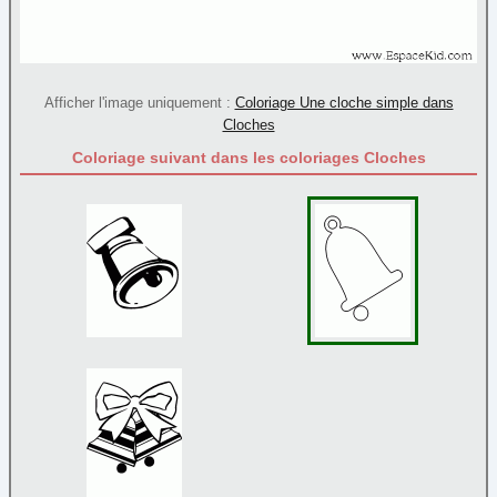
Père Noël
(71)
Rennes
(9)
Sapin
(45)
Afficher l'image uniquement :
Coloriage Une cloche simple dans
Sucre d'orge
(9)
Cloches
Traineau
(10)
Coloriage suivant dans les coloriages Cloches
Papier à lettre
Paques
Personnage
Poèmes
Reine et princesse
Sortie
Transport