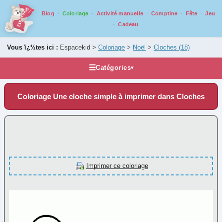
Blog
Coloriage
Activité manuelle
Comptine
Fête
Jeu
Cadeau
Vous ï¿½tes ici :
Espacekid >
Coloriage
>
Noël
>
Cloches
(18)
☰
Catégories
▾
Les coloriages
Coloriage Une cloche simple à imprimer dans Cloches
Alphabet
Animaux
Carnaval
Fantastique
Fête
Imprimer ce coloriage
Halloween
Mandala
Médiéval