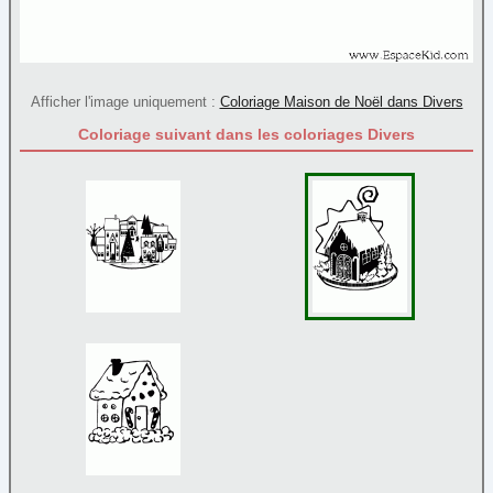
Père Noël
(71)
Rennes
(9)
Sapin
(45)
Afficher l'image uniquement :
Coloriage Maison de Noël dans Divers
Sucre d'orge
(9)
Coloriage suivant dans les coloriages Divers
Traineau
(10)
Papier à lettre
Paques
Personnage
Poèmes
Reine et princesse
Sortie
Transport