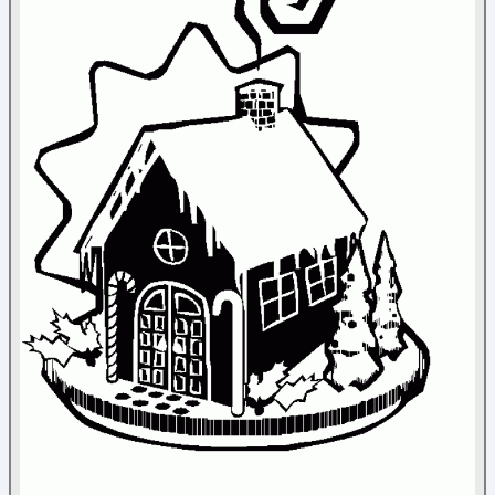
Nature
Noël
Ange
(5)
Bonhomme de neige
(26)
Bonnet
(4)
Bougies
(14)
Boules de Noël
(23)
Cadeaux
(16)
Chaussettes de Noël
(15)
Cloches
(18)
Couronne de Noël
(10)
Divers
(45)
Flocon
(37)
Guirlande
(5)
Lutin du Père Noël
(3)