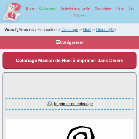
Blog
Coloriage
Activité manuelle
Comptine
Fête
Jeu
Cadeau
Vous ï¿½tes ici :
Espacekid >
Coloriage
>
Noël
>
Divers
(45)
☰
Catégories
▾
Les coloriages
Coloriage Maison de Noël à imprimer dans Divers
Alphabet
Animaux
Carnaval
Fantastique
Fête
Imprimer ce coloriage
Halloween
Mandala
Médiéval