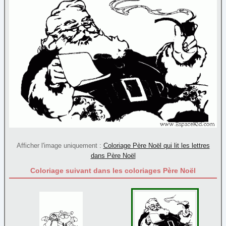
Nature
Noël
Ange
(5)
Bonhomme de neige
(26)
Bonnet
(4)
Bougies
(14)
Boules de Noël
(23)
Cadeaux
(16)
Chaussettes de Noël
(15)
Cloches
(18)
Afficher l'image uniquement :
Coloriage Père Noël qui lit les lettres
Couronne de Noël
(10)
dans Père Noël
Divers
(45)
Coloriage suivant dans les coloriages Père Noël
Flocon
(37)
Guirlande
(5)
Lutin du Père Noël
(3)