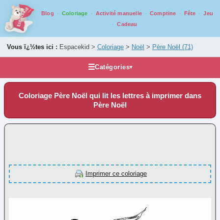
Blog
Coloriage
Activité manuelle
Comptine
Fête
Jeu
Cadeau
Vous ï¿½tes ici :
Espacekid >
Coloriage
>
Noël
>
Père Noël
(71)
☰
Catégories
▾
Les coloriages
Coloriage Père Noël qui lit les lettres à imprimer dans
Alphabet
Père Noël
Animaux
Carnaval
Fantastique
Fête
Imprimer ce coloriage
Halloween
Mandala
Médiéval