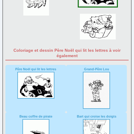
Père Noël
(71)
Rennes
(9)
Sapin
(45)
Sucre d'orge
(9)
Traineau
(10)
Papier à lettre
Coloriage et dessin Père Noël qui lit les lettres à voir
également
Paques
Personnage
Père Noël qui lit les lettres
Grand-Père Lou
Poèmes
Reine et princesse
Sortie
Transport
Beau coffre de pirate
Bart qui croise les doigts