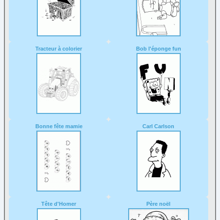
Tracteur à colorier
Bob l'éponge fun
Bonne fête mamie
Carl Carlson
Tête d'Homer
Père noël