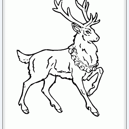
Nature
Noël
Ange
(5)
Bonhomme de neige
(26)
Bonnet
(4)
Bougies
(14)
Boules de Noël
(23)
Cadeaux
(16)
Chaussettes de Noël
(15)
Cloches
(18)
Couronne de Noël
(10)
Divers
(45)
Flocon
(37)
Guirlande
(5)
Lutin du Père Noël
(3)