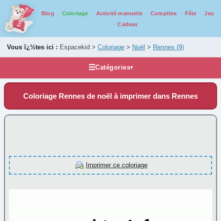
Blog
Coloriage
Activité manuelle
Comptine
Fête
Jeu
Cadeau
Vous ï¿½tes ici :
Espacekid >
Coloriage
>
Noël
>
Rennes
(9)
☰
Catégories
▾
Les coloriages
Coloriage Rennes de noël à imprimer dans Rennes
Alphabet
Animaux
Carnaval
Fantastique
Fête
Imprimer ce coloriage
Halloween
Mandala
Médiéval