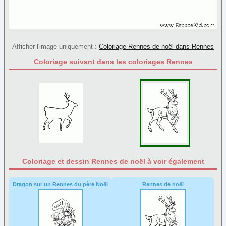
Père Noël
(71)
Rennes
(9)
Sapin
(45)
Afficher l'image uniquement :
Coloriage Rennes de noël dans Rennes
Sucre d'orge
(9)
Coloriage suivant dans les coloriages Rennes
Traineau
(10)
Papier à lettre
Paques
Personnage
Poèmes
Reine et princesse
Sortie
Coloriage et dessin Rennes de noël à voir également
Transport
Dragon sur un Rennes du père Noël
Rennes de noël