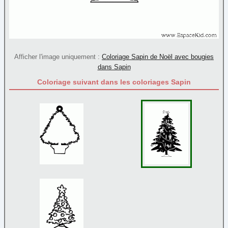
Père Noël
(71)
Rennes
(9)
Sapin
(45)
Sucre d'orge
(9)
Afficher l'image uniquement :
Coloriage Sapin de Noël avec bougies
Traineau
(10)
dans Sapin
Papier à lettre
Coloriage suivant dans les coloriages Sapin
Paques
Personnage
Poèmes
Reine et princesse
Sortie
Transport