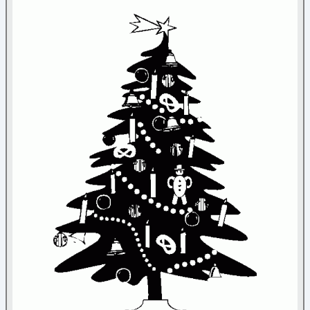
Nature
Noël
Ange
(5)
Bonhomme de neige
(26)
Bonnet
(4)
Bougies
(14)
Boules de Noël
(23)
Cadeaux
(16)
Chaussettes de Noël
(15)
Cloches
(18)
Couronne de Noël
(10)
Divers
(45)
Flocon
(37)
Guirlande
(5)
Lutin du Père Noël
(3)