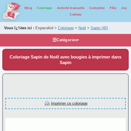
Blog
Coloriage
Activité manuelle
Comptine
Fête
Jeu
Cadeau
Vous ï¿½tes ici :
Espacekid >
Coloriage
>
Noël
>
Sapin
(45)
☰
Catégories
▾
Les coloriages
Coloriage Sapin de Noël avec bougies à imprimer dans
Alphabet
Sapin
Animaux
Carnaval
Fantastique
Fête
Imprimer ce coloriage
Halloween
Mandala
Médiéval