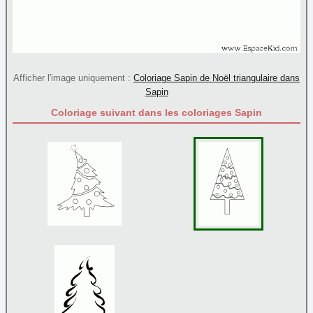
Père Noël
(71)
Rennes
(9)
Sapin
(45)
Sucre d'orge
(9)
Afficher l'image uniquement :
Coloriage Sapin de Noël triangulaire dans
Traineau
(10)
Sapin
Papier à lettre
Coloriage suivant dans les coloriages Sapin
Paques
Personnage
Poèmes
Reine et princesse
Sortie
Transport