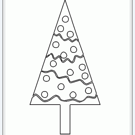
Nature
Noël
Ange
(5)
Bonhomme de neige
(26)
Bonnet
(4)
Bougies
(14)
Boules de Noël
(23)
Cadeaux
(16)
Chaussettes de Noël
(15)
Cloches
(18)
Couronne de Noël
(10)
Divers
(45)
Flocon
(37)
Guirlande
(5)
Lutin du Père Noël
(3)