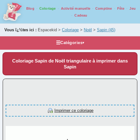
Blog
Coloriage
Activité manuelle
Comptine
Fête
Jeu
Cadeau
Vous ï¿½tes ici :
Espacekid >
Coloriage
>
Noël
>
Sapin
(45)
☰
Catégories
▾
Les coloriages
Coloriage Sapin de Noël triangulaire à imprimer dans
Alphabet
Sapin
Animaux
Carnaval
Fantastique
Fête
Imprimer ce coloriage
Halloween
Mandala
Médiéval