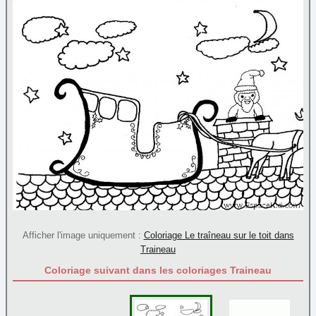
Nature
Noël
Ange
(5)
Bonhomme de neige
(26)
Bonnet
(4)
Bougies
(14)
Boules de Noël
(23)
Cadeaux
(16)
Chaussettes de Noël
(15)
Cloches
(18)
Couronne de Noël
(10)
Afficher l'image uniquement :
Coloriage Le traîneau sur le toit dans
Divers
(45)
Traineau
Flocon
(37)
Coloriage suivant dans les coloriages Traineau
Guirlande
(5)
Lutin du Père Noël
(3)