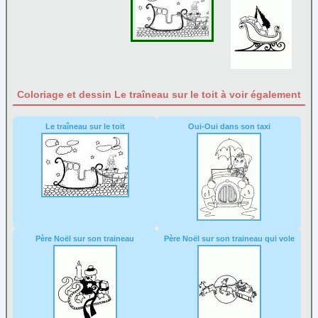
Père Noël
(71)
Rennes
(9)
Sapin
(45)
Sucre d'orge
(9)
Traineau
(10)
Coloriage et dessin Le traîneau sur le toit à voir également
Papier à lettre
Le traîneau sur le toit
Oui-Oui dans son taxi
Paques
Personnage
Poèmes
Reine et princesse
Sortie
Père Noël sur son traineau
Père Noël sur son traineau qui vole
Transport