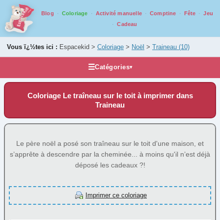
Blog
Coloriage
Activité manuelle
Comptine
Fête
Jeu
Cadeau
Vous ï¿½tes ici :
Espacekid >
Coloriage
>
Noël
>
Traineau
(10)
☰
Catégories
▾
Les coloriages
Coloriage Le traîneau sur le toit à imprimer dans
Alphabet
Traineau
Animaux
Carnaval
Le père noël a posé son traîneau sur le toit d'une maison, et
Fantastique
s’apprête à descendre par la cheminée... à moins qu'il n’est déjà
Fête
déposé les cadeaux ?!
Halloween
Mandala
Imprimer ce coloriage
Médiéval