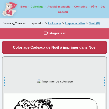
Blog
Coloriage
Activité manuelle
Comptine
Fête
Jeu
Cadeau
Vous ï¿½tes ici :
Espacekid >
Coloriage
>
Papier à lettre
>
Noël
(8)
☰
Catégories
▾
Les coloriages
Coloriage Cadeaux de Noël à imprimer dans Noël
Alphabet
Animaux
Carnaval
Fantastique
Fête
Imprimer ce coloriage
Halloween
Mandala
Médiéval