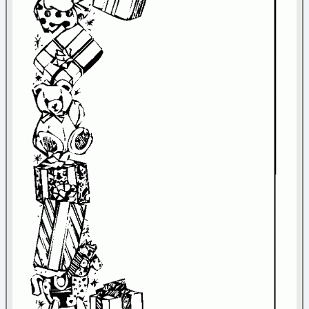
Nature
Noël
Papier à lettre
Coeur
(2)
Ecole
(6)
Musique
(3)
Nature
(5)
Noël
(8)
Vacances
(6)
Paques
Personnage
Poèmes
Reine et princesse
Sortie
Transport