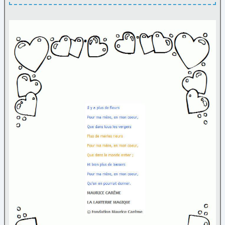
Nature
Noël
Papier à lettre
Paques
Personnage
Poèmes
Poèmes fête des mères
(3)
Reine et princesse
Sortie
Transport