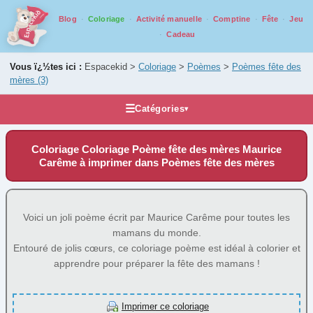
Blog
Coloriage
Activité manuelle
Comptine
Fête
Jeu
Cadeau
Vous ï¿½tes ici :
Espacekid >
Coloriage
>
Poèmes
>
Poèmes fête des
mères
(3)
☰
Catégories
▾
Les coloriages
Coloriage Coloriage Poème fête des mères Maurice
Alphabet
Carême à imprimer dans Poèmes fête des mères
Animaux
Carnaval
Voici un joli poème écrit par Maurice Carême pour toutes les
Fantastique
mamans du monde.
Fête
Entouré de jolis cœurs, ce coloriage poème est idéal à colorier et
apprendre pour préparer la fête des mamans !
Halloween
Mandala
Imprimer ce coloriage
Médiéval