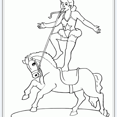
Nature
Noël
Papier à lettre
Paques
Personnage
Poèmes
Reine et princesse
Sortie
Cirque
(8)
Transport