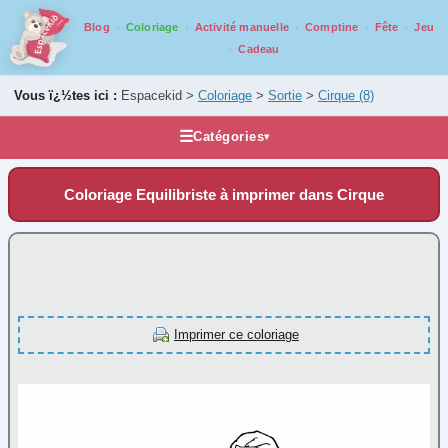
Blog
Coloriage
Activité manuelle
Comptine
Fête
Jeu
Cadeau
Vous ï¿½tes ici :
Espacekid >
Coloriage
>
Sortie
>
Cirque
(8)
☰
Catégories
▾
Les coloriages
Coloriage Equilibriste à imprimer dans Cirque
Alphabet
Animaux
Carnaval
Fantastique
Fête
Imprimer ce coloriage
Halloween
Mandala
Médiéval