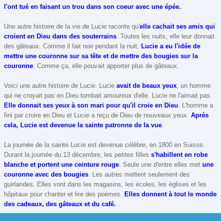
Fêtes des pères
l'ont tué en faisant un trou dans son coeur avec une épée.
Halloween
Une autre histoire de la vie de Lucie raconte qu'
elle cachait ses amis qui
La fête de la Saint Samain
croient en Dieu dans des souterrains
. Toutes les nuits, elle leur donnait
des gâteaux. Comme il fait noir pendant la nuit,
Lucie a eu l'idée de
La fête de l’avent
mettre une couronne sur sa tête et de mettre des bougies sur la
La Sainte Lucie
couronne
. Comme ça, elle pouvait apporter plus de gâteaux.
La toussaint
Voici une autre histoire de Lucie. Lucie
avait de beaux yeux
, un homme
Le carême
qui ne croyait pas en Dieu tombait amoureux d'elle. Lucie ne l'aimait pas.
Elle donnait ses yeux à son mari pour qu'il croie en Dieu
. L'homme a
Noël
fini par croire en Dieu et Lucie a reçu de Dieu de nouveaux yeux.
Après
Nouvel an chinois
cela, Lucie est devenue la sainte patronne de la vue
.
Organiser les fêtes
La journée de la sainte Lucie est devenue célèbre, en 1800 en Suisse.
Durant la journée du 13 décembre, les petites filles
s'habillent en robe
Pâques
blanche et portent une ceinture rouge
. Seule une d'entre elles met
une
Saint Valentin
couronne avec des bougies
. Les autres mettent seulement des
guirlandes. Elles vont dans les magasins, les écoles, les églises et les
hôpitaux pour chanter et lire des poèmes.
Elles donnent à tout le monde
des cadeaux, des gâteaux et du café.