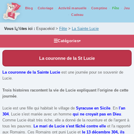
Blog
Coloriage
Activité manuelle
Comptine
Fête
Jeu
Cadeau
Vous ï¿½tes ici :
Espacekid >
Fête
>
La Sainte Lucie
☰
Catégories
▾
Fête
La couronne de la St Lucie
1er Avril
1er Mai
La couronne de la Sainte Lucie
est une journée pour se souvenir de
Lucie.
Anniversaire
Carnaval
Trois histoires racontent la vie de Lucie expliquant l'origine de cette
journée
.
Chandleur
Epiphanie
Lucie est une fille qui habitait le village de
Syracuse en Sicile
. En
l'an
304
, Lucie s'est mariée avec un homme
qui ne croyait pas en Dieu
.
Fêtes des grands mères
Comme Lucie était très riche, elle a donné de la nourriture et de l'argent à
tous les pauvres.
Fêtes des mères
Le mari de Lucie s'est fâché contre elle
et l'a rapporté
aux Romains. Ces Romains ont puni Lucie et
le 13 décembre 304, ils