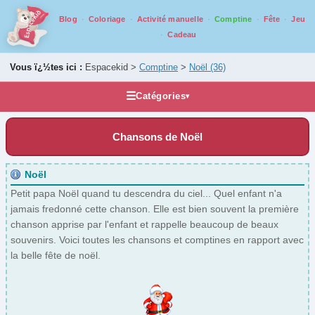
Blog
Coloriage
Activité manuelle
Comptine
Fête
Jeu
Cadeau
Vous ï¿½tes ici :
Espacekid >
Comptine
>
Noël
(36)
☰
Catégories
▾
Les chansons
Chansons de Noël
Animaux
(4)
Autres
(1)
Noël
Eau
(19)
Petit papa Noël quand tu descendra du ciel... Quel enfant n'a
jamais fredonné cette chanson. Elle est bien souvent la première
Famille
(4)
chanson apprise par l'enfant et rappelle beaucoup de beaux
Fete
(1)
souvenirs. Voici toutes les chansons et comptines en rapport avec
Métier
(1)
la belle fête de noël.
Nature
(5)
Noël
(36)