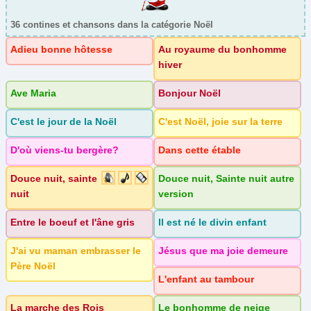
Nourriture
(3)
36 contines et chansons dans la catégorie Noël
Paysage
(3)
Personnage
(37)
Adieu bonne hôtesse
Au royaume du bonhomme
hiver
Saison
(22)
Transport
(2)
Ave Maria
Bonjour Noël
C'est le jour de la Noël
C'est Noël, joie sur la terre
D'où viens-tu bergère?
Dans cette étable
Douce nuit, sainte
Douce nuit, Sainte nuit autre
nuit
version
Entre le boeuf et l'âne gris
Il est né le divin enfant
J'ai vu maman embrasser le
Jésus que ma joie demeure
Père Noël
L'enfant au tambour
La marche des Rois
Le bonhomme de neige