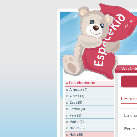
Vous ï¿½te
Les chansons
Animaux
(4)
Autres
(1)
Les ori
Eau
(19)
Famille
(4)
La cha
Fete
(1)
Métier
(1)
Nature
(5)
Ecrite
Noël
(36)