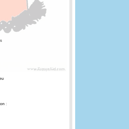
ts
feu
on :