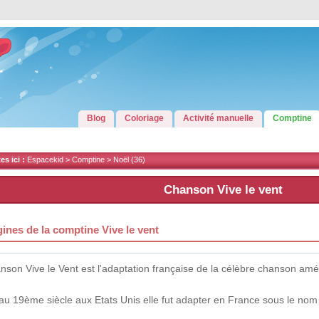
Blog
Coloriage
Activité manuelle
Comptine
s ici :
Espacekid >
Comptine
>
Noël
(36)
Chanson Vive le vent
gines de la comptine Vive le vent
nson Vive le Vent est l'adaptation française de la célèbre chanson amér
 au 19ème siècle aux Etats Unis elle fut adapter en France sous le nom