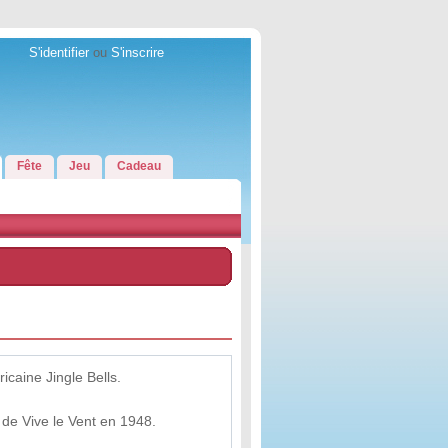
S'identifier
ou
S'inscrire
Fête
Jeu
Cadeau
icaine Jingle Bells.
 de Vive le Vent en 1948.