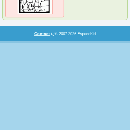
Chien
(8)
Coccinelle
(27)
Cochon
(13)
Contact
ï¿½ 2007-2026 EspaceKid
Crustacé
(2)
Dauphin et Baleine
(14)
Dinosaure
(2)
Dromadaire
(1)
Ecureuil
(2)
Elan
(2)
Eléphant
(2)
Escargot et Ver
(2)
Félin
(4)
Girafe
(1)
Grenouille
(4)
Hippopotame
(2)