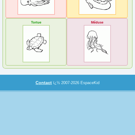
Chien
(8)
Coccinelle
(27)
Tortue
Méduse
Cochon
(13)
Crustacé
(2)
Dauphin et Baleine
(14)
Dinosaure
(2)
Dromadaire
(1)
Ecureuil
(2)
Elan
(2)
Contact
ï¿½ 2007-2026 EspaceKid
Eléphant
(2)
Escargot et Ver
(2)
Félin
(4)
Girafe
(1)
Grenouille
(4)
Hippopotame
(2)