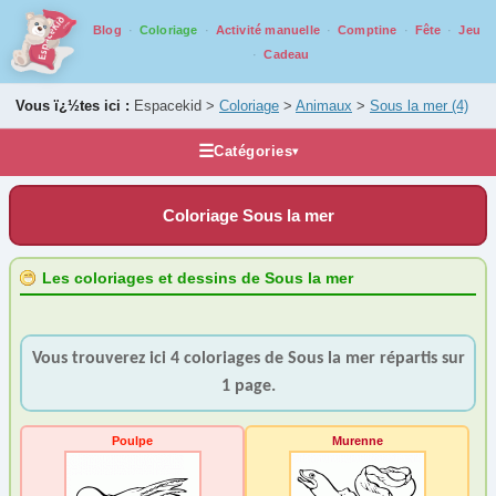
Blog
Coloriage
Activité manuelle
Comptine
Fête
Jeu
Cadeau
Vous ï¿½tes ici :
Espacekid >
Coloriage
>
Animaux
>
Sous la mer
(4)
☰
Catégories
▾
Les coloriages
Coloriage Sous la mer
Alphabet
Animaux
Les coloriages et dessins de Sous la mer
Basse Cour
(3)
Blaireau
(1)
Vous trouverez ici 4 coloriages de Sous la mer répartis sur
Buffle
(1)
1 page.
Castor
(1)
Cerf
(6)
Poulpe
Murenne
Chat
(17)
Chevaux
(21)