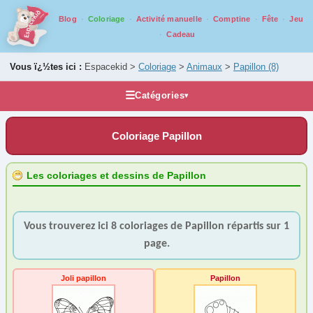
Blog
Coloriage
Activité manuelle
Comptine
Fête
Jeu
Cadeau
Vous ï¿½tes ici :
Espacekid >
Coloriage
>
Animaux
>
Papillon
(8)
☰
Catégories
▾
Les coloriages
Coloriage Papillon
Alphabet
Animaux
Les coloriages et dessins de Papillon
Basse Cour
(3)
Blaireau
(1)
Vous trouverez ici 8 coloriages de Papillon répartis sur 1
Buffle
(1)
page.
Castor
(1)
Cerf
(6)
Joli papillon
Papillon
Chat
(17)
Chevaux
(21)