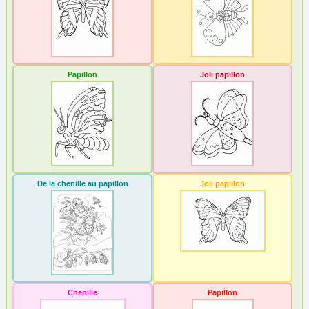
Chien
(8)
Coccinelle
(27)
Cochon
(13)
Papillon
Joli papillon
Crustacé
(2)
Dauphin et Baleine
(14)
Dinosaure
(2)
Dromadaire
(1)
Ecureuil
(2)
De la chenille au papillon
Joli papillon
Elan
(2)
Eléphant
(2)
Escargot et Ver
(2)
Félin
(4)
Girafe
(1)
Grenouille
(4)
Chenille
Papillon
Hippopotame
(2)