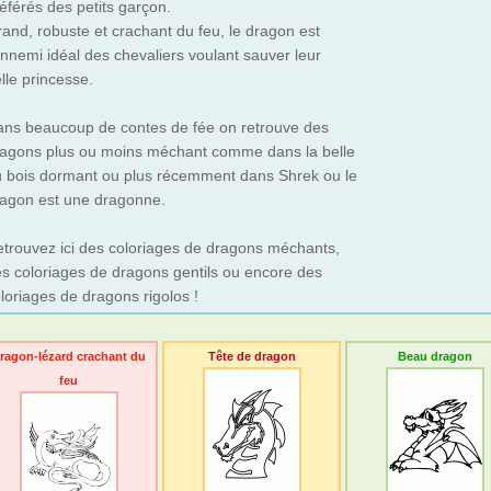
éférés des petits garçon.
and, robuste et crachant du feu, le dragon est
ennemi idéal des chevaliers voulant sauver leur
lle princesse.
ns beaucoup de contes de fée on retrouve des
agons plus ou moins méchant comme dans la belle
 bois dormant ou plus récemment dans Shrek ou le
agon est une dragonne.
trouvez ici des coloriages de dragons méchants,
s coloriages de dragons gentils ou encore des
loriages de dragons rigolos !
ragon-lézard crachant du
Tête de dragon
Beau dragon
feu