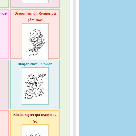
 noël
Dragon sur un Rennes du
père Noël
Dragon avec un avion
Bébé dragon qui crache du
feu