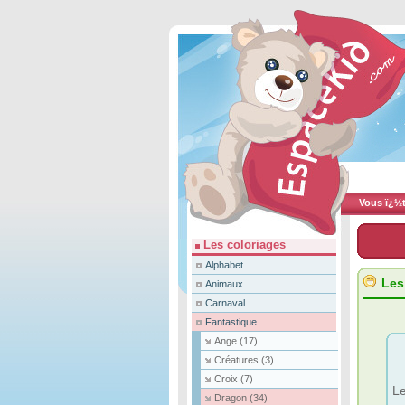
Vous ï¿½te
Les coloriages
Alphabet
Les
Animaux
Carnaval
Fantastique
Ange
(17)
Créatures
(3)
Croix
(7)
Le
Dragon
(34)