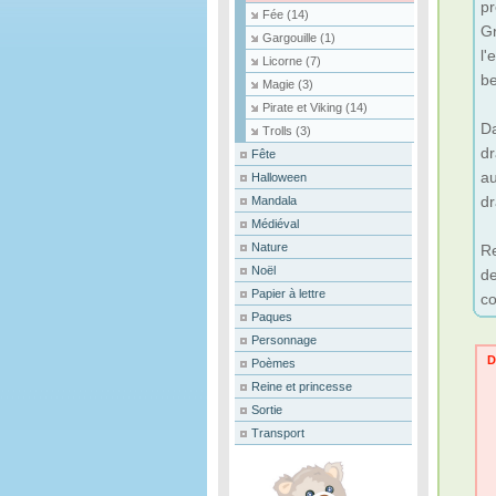
pr
Fée
(14)
Gr
Gargouille
(1)
l'
Licorne
(7)
be
Magie
(3)
Pirate et Viking
(14)
Da
Trolls
(3)
dr
Fête
au
Halloween
dr
Mandala
Médiéval
Nature
Re
Noël
de
Papier à lettre
co
Paques
Personnage
D
Poèmes
Reine et princesse
Sortie
Transport