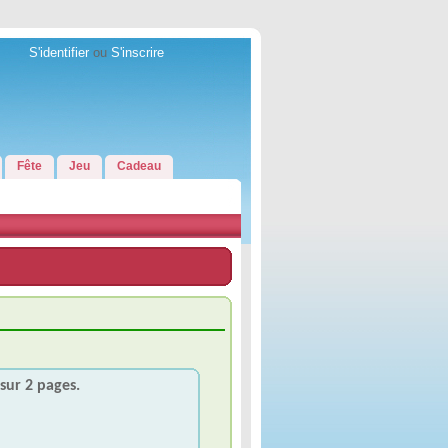
S'identifier
ou
S'inscrire
Fête
Jeu
Cadeau
sur 2 pages.